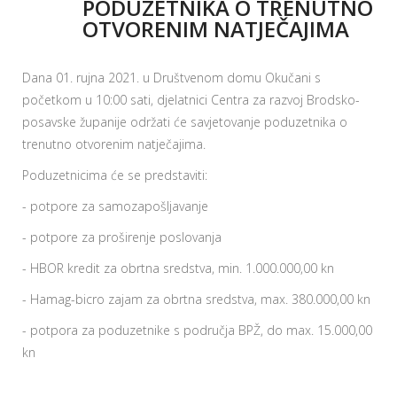
PODUZETNIKA O TRENUTNO
OTVORENIM NATJEČAJIMA
Dana 01. rujna 2021. u Društvenom domu Okučani s
početkom u 10:00 sati, djelatnici Centra za razvoj Brodsko-
posavske županije održati će savjetovanje poduzetnika o
trenutno otvorenim natječajima.
Poduzetnicima će se predstaviti:
- potpore za samozapošljavanje
- potpore za proširenje poslovanja
- HBOR kredit za obrtna sredstva, min. 1.000.000,00 kn
- Hamag-bicro zajam za obrtna sredstva, max. 380.000,00 kn
- potpora za poduzetnike s područja BPŽ, do max. 15.000,00
kn