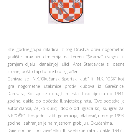
Iste godine,grupa mladića iz tog Društva pravi nogometno
igralište pravilnih dimenzija na terenu “Šicarna” (Negdje u
gornjem dijelu današnjoj ulici Ante Starčevića), s desne
strane, pošto taj dio nije bio izgrađen
Osnivaa se N.K.”Okučanski športski klub” ili N.K. “OŠK” koji
igra nogometne utakmice protiv klubova iz Garešnice,
Daruvara, Kostajnice i drugih mjesta. Tako djeluju do 1941.
godine, dakle, do početka II. svjetskog rata. (Ove podatke je
autor članka, Željko Đurić) dobio od igrača koji su igrali za
N.K.”OŠK”. Posljednji iz tih generacija, Vlahović, umro je 1993.
godine i sahranjen je na mjesnom groblju u Okučanima.
Dvije godine po završetku II. svjetskog rata , dakle 1947.,