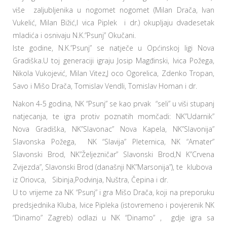
više zaljubljenika u nogomet nogomet (Milan Drača, Ivan
Vukelić, Milan Bižić,I vica Piplek i dr.) okupljaju dvadesetak
mladića i osnivaju N.K.”Psunj” Okučani.
Iste godine, N.K.”Psunj” se natječe u Općinskoj ligi Nova
Gradiška.U toj generaciji igraju Josip Magđinski, Ivica Požega,
Nikola Vukojević, Milan Vitez,J oco Ogorelica, Zdenko Tropan,
Savo i Mišo Drača, Tomislav Vendli, Tomislav Homan i dr.
Nakon 4-5 godina, NK “Psunj” se kao prvak “seli” u viši stupanj
natjecanja, te igra protiv poznatih momčadi: NK”Udarnik”
Nova Gradiška, NK”Slavonac” Nova Kapela, NK”Slavonija”
Slavonska Požega, NK “Slavija” Pleternica, NK “Amater”
Slavonski Brod, NK”Željezničar” Slavonski Brod,N K”Crvena
Zvijezda”, Slavonski Brod (današnji NK”Marsonija”), te klubova
iz Oriovca, Sibinja,Podvinja, Nuštra, Čepina i dr.
U to vrijeme za NK “Psunj” i gra Mišo Drača, koji na preporuku
predsjednika Kluba, Ivice Pipleka (istovremeno i povjerenik NK
“Dinamo” Zagreb) odlazi u NK “Dinamo” , gdje igra sa