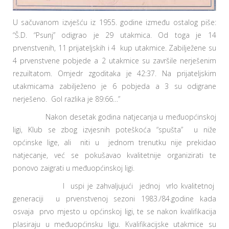
U sačuvanom izvješću iz 1955. godine između ostalog piše:
“Š.D. “Psunj” odigrao je 29 utakmica. Od toga je 14
prvenstvenih, 11 prijateljskih i 4 kup utakmice. Zabilježene su
4 prvenstvene pobjede a 2 utakmice su završile nerješenim
rezuiltatom. Omjedr zgoditaka je 42:37. Na prijateljskim
utakmicama zabilježeno je 6 pobjeda a 3 su odigrane
nerješeno. Gol razlika je 89:66…”
Nakon desetak godina natjecanja u međuopćinskoj
ligi, Klub se zbog izvjesnih poteškoća “spušta” u niže
općinske lige, ali niti u jednom trenutku nije prekidao
natjecanje, već se pokušavao kvalitetnije organizirati te
ponovo zaigrati u međuopćinskoj ligi.
I uspi je zahvaljujući jednoj vrlo kvalitetnoj
generaciji u prvenstvenoj sezoni 1983./84.godine kada
osvaja prvo mjesto u općinskoj ligi, te se nakon kvalifikacija
plasiraju u međuopćinsku ligu. Kvalifikacijske utakmice su