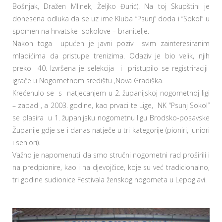
Bošnjak, Dražen Mlinek, Željko Đurić). Na toj Skupštini je
donesena odluka da se uz ime Kluba “Psunj” doda i “Sokol” u
spomen na hrvatske sokolove – branitelje.
Nakon toga upućen je javni poziv svim zainteresiranim
mladićima da pristupe trenizima. Odaziv je bio velik, njih
preko 40. Izvršena je selekcija i pristupilo se registriraciji
igrače u Nogometnom središtu ,Nova Gradiška.
Krećenulo se s natjecanjem u 2. županijskoj nogometnoj ligi
– zapad , a 2003. godine, kao prvaci te Lige, NK “Psunj Sokol”
se plasira u 1. županijsku nogometnu ligu Brodsko-posavske
Županije gdje se i danas natječe u tri kategorije (pioniri, juniori
i seniori).
Važno je napomenuti da smo stručni nogometni rad proširili i
na predpionire, kao i na djevojčice, koje su već tradicionalno,
tri godine sudionice Festivala ženskog nogometa u Lepoglavi.