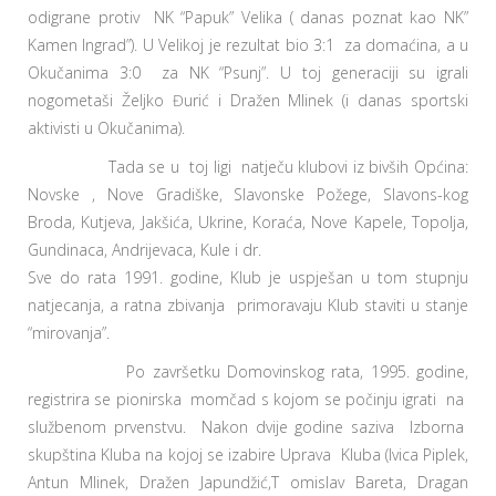
odigrane protiv NK “Papuk” Velika ( danas poznat kao NK”
Kamen Ingrad”). U Velikoj je rezultat bio 3:1 za domaćina, a u
Okučanima 3:0 za NK “Psunj”. U toj generaciji su igrali
nogometaši Željko Đurić i Dražen Mlinek (i danas sportski
aktivisti u Okučanima).
Tada se u toj ligi natječu klubovi iz bivših Općina:
Novske , Nove Gradiške, Slavonske Požege, Slavons-kog
Broda, Kutjeva, Jakšića, Ukrine, Koraća, Nove Kapele, Topolja,
Gundinaca, Andrijevaca, Kule i dr.
Sve do rata 1991. godine, Klub je uspješan u tom stupnju
natjecanja, a ratna zbivanja primoravaju Klub staviti u stanje
“mirovanja”.
Po završetku Domovinskog rata, 1995. godine,
registrira se pionirska momčad s kojom se počinju igrati na
službenom prvenstvu. Nakon dvije godine saziva Izborna
skupština Kluba na kojoj se izabire Uprava Kluba (Ivica Piplek,
Antun Mlinek, Dražen Japundžić,T omislav Bareta, Dragan