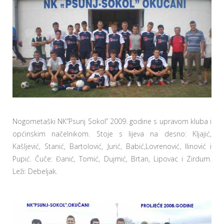
Nogometaški NK”Psunj Sokol” 2009. godine s upravom kluba i
općinskim načelnikom. Stoje s lijeva na desno: Kljajić,
Kašljević, Stanić, Bartolović, Jurić, Babić,Lovrenović, Ilinović i
Pupić. Čuče: Đanić, Tomić, Dujmić, Brtan, Lipovac i Zirdum.
Leži: Debeljak.