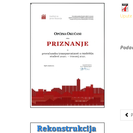
Upute 
Podac