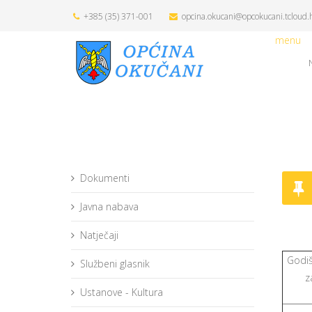
+385 (35) 371-001
opcina.okucani@opcokucani.tcloud.
menu
Dokumenti
Javna nabava
Natječaji
Godišn
Službeni glasnik
z
Ustanove - Kultura