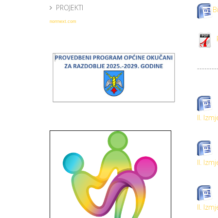
PROJEKTI
B
norrnext.com
R
--------
II. Iz
II. Iz
II. Iz