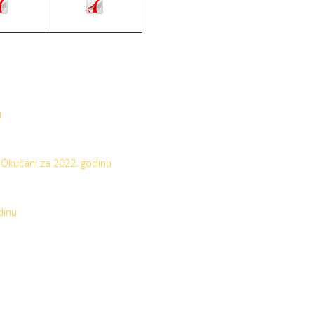
u
e Okučani za 2022. godinu
dinu