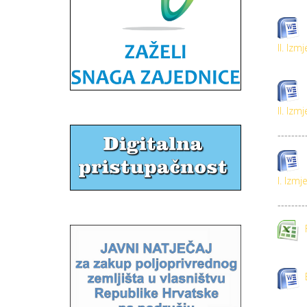
II. Iz
II. Iz
--------
I. Izm
--------
F