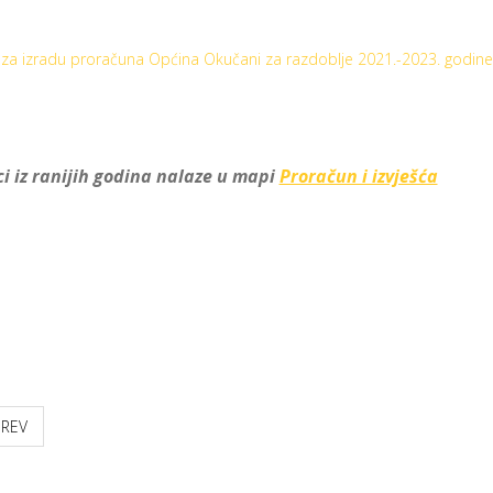
za izradu proračuna Općina Okučani za razdoblje 2021.-2023. godine
i iz ranijih godina nalaze u mapi
Proračun i izvješća
PREV