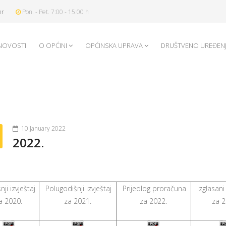
hr
Pon. - Pet. 7:00 - 15:00 h
NOVOSTI
O OPĆINI
OPĆINSKA UPRAVA
DRUŠTVENO UREĐEN
10 January 2022
2022.
ji izvještaj
Polugodišnji izvještaj
Prijedlog proračuna
Izglasani
a 2020.
za 2021.
za 2022.
za 2