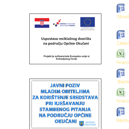
Obrazl
Zaklju
Financi
Bilješk
Financi
Bilješk