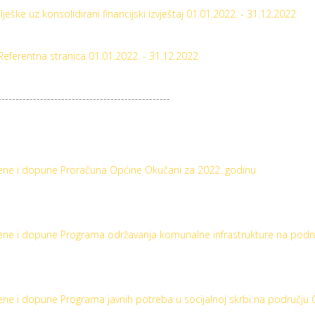
ilješke uz konsolidirani financijski izvještaj 01.01.2022. - 31.12.2022
eferentna stranica 01.01.2022. - 31.12.2022
-------------------------------------------------
mjene i dopune Proračuna Općine Okučani za 2022. godinu
mjene i dopune Programa održavanja komunalne infrastrukture na podr
mjene i dopune Programa javnih potreba u socijalnoj skrbi na području