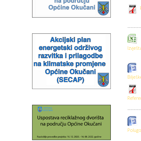
--------
Izvješt
Bilješk
Refere
--------
Polugo