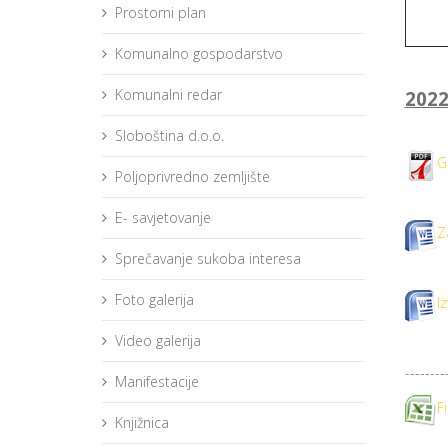
Prostorni plan
Komunalno gospodarstvo
Komunalni redar
202
Sloboština d.o.o.
G
Poljoprivredno zemljište
E- savjetovanje
Z
Sprečavanje sukoba interesa
Foto galerija
I
Video galerija
--------
Manifestacije
F
Knjižnica