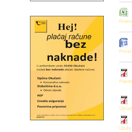
--------
Financi
--------
Prorač
--------
Prijed
Obrazl
Upute 