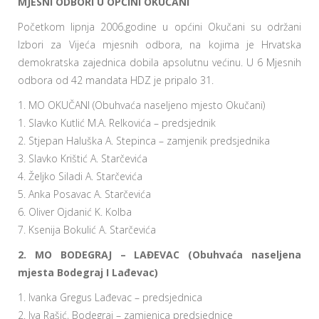
MJESNI ODBORI U OPĆINI OKUČANI
Početkom lipnja 2006.godine u općini Okučani su održani
Izbori za Vijeća mjesnih odbora, na kojima je Hrvatska
demokratska zajednica dobila apsolutnu većinu. U 6 Mjesnih
odbora od 42 mandata HDZ je pripalo 31.
1. MO OKUČANI (Obuhvaća naseljeno mjesto Okučani)
1. Slavko Kutlić M.A. Relkovića – predsjednik
2. Stjepan Haluška A. Stepinca – zamjenik predsjednika
3. Slavko Krištić A. Starčevića
4. Željko Siladi A. Starčevića
5. Anka Posavac A. Starčevića
6. Oliver Ojdanić K. Kolba
7. Ksenija Bokulić A. Starčevića
2. MO BODEGRAJ – LAĐEVAC (Obuhvaća naseljena
mjesta Bodegraj I Lađevac)
1. Ivanka Gregus Lađevac – predsjednica
2. Iva Rašić, Bodegraj – zamjenica predsjednice