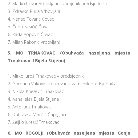
2. Marko Ljevar Vrbovljani – zamjenik predsjednika
3. Zdravko Puđa Vrbovljani
4. Nenad Tovarić Čovac
5. Čedo Savičić Čovac
6. Rada Popović Čovac
7. Milan Rakonić Vrbovljani
5. MO TRNAKOVAC (Obuhvaća naseljena mjesta
Trnakovac I Bijelu Stijenu)
1. Mirko Juroš Trnakovac – predsjednik
2. Gordana Vuković Trnakovac – zamjenik predsjednika
3. Nikola Knežević Trnakovac
4. Ivana Jelaš Bijela Stijena
5. Ante Jurilj Trnakovac
6. Dubravko Maričić Čaprginci
7. Željko Jurešić Trnakovac
6. MO ROGOLJI (Obuhvaća naseljena mjesta Gonje