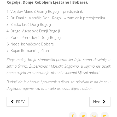
Rogolje, Donje Roboljem Lještane I Bobare).
1. Vojislav Mandić Gornji Rogolji – predsjednik
2. Dr. Danijel Marušić Donji Rogolji – zamjenik predsjednika
3. Zlatko Likić Donji Rogolji
4. Drago Vukasović Donji Rogolji
5. Zoran Preradović Donji Rogolji
6. Nedeljko vučković Bobare
7. Bojan Romanić Lještani
Zbog malog broja stanovnika-povratnika (njih samo desetak) u
selima Širinci, Žuberkovac i Mašićka Šagovina, u kojima još uvijek
nema uvjeta za stanovanje, nisu ni osnovani Mjesni odbori.
Budući da je obnova i povratak u tijeku, za očekivati je da će se u
dogledno vrijeme i za ta tri sela osnovati Mjesni odbor.
PREV
Next