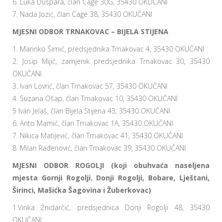
6. Luka Duspara, član Cage 30G, 35430 OKUČANI
7. Nada Jozić, član Cage 38, 35430 OKUČANI
MJESNI ODBOR TRNAKOVAC – BIJELA STIJENA
1. Marinko Šimić, predsjednika Trnakovac 4, 35430 OKUČANI
2. Josip Mijić, zamjenik predsjednika Trnakovac 30, 35430
OKUČANI
3. Ivan Lovrić, član Trnakovac 57, 35430 OKUČANI
4. Suzana Ošap, član Trnakovac 10, 35430 OKUČANI
5 Ivan Jelaš, član Bijela Stijena 43, 35430 OKUČANI
6. Anto Mamić, član Trnakovac 1A, 35430 OKUČANI
7. Nikica Matijević, član Trnakovac 41, 35430 OKUČANI
8. Milan Rađenović, član Trnakovac 39, 35430 OKUČANI
MJESNI ODBOR ROGOLJI (koji obuhvaća naseljena
mjesta Gornji Rogolji. Donji Rogolji, Bobare, Lještani,
Širinci, Mašićka Šagovina i Žuberkovac)
1.Vinka Žnidarčić, predsjednica Donji Rogolji 48, 35430
OKUČANI