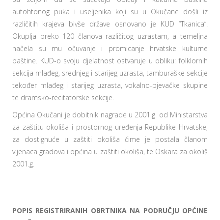
autohtonog puka i useljenika koji su u Okučane došli iz
različitih krajeva bivše države osnovano je KUD “Tkanica”.
Okuplja preko 120 članova različitog uzrastam, a temeljna
načela su mu očuvanje i promicanje hrvatske kulturne
baštine. KUD-o svoju djelatnost ostvaruje u obliku: folklornih
sekcija mlađeg, srednjeg i starijeg uzrasta, tamburaške sekcije
tekođer mlađeg i starijeg uzrasta, vokalno-pjevačke skupine
te dramsko-recitatorske sekcije.
Općina Okučani je dobitnik nagrade u 2001.g. od Ministarstva
za zaštitu okoliša i prostornog uređenja Republike Hrvatske,
za dostignuće u zaštiti okoliša čime je postala članom
vijenaca gradova i općina u zaštiti okoliša, te Oskara za okoliš
2001.g.
POPIS REGISTRIRANIH OBRTNIKA NA PODRUČJU OPĆINE