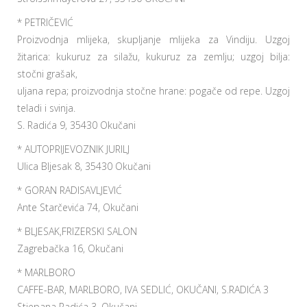
* PETRIČEVIĆ
Proizvodnja mlijeka, skupljanje mlijeka za Vindiju. Uzgoj
žitarica: kukuruz za silažu, kukuruz za zemlju; uzgoj bilja:
stočni grašak,
uljana repa; proizvodnja stočne hrane: pogače od repe. Uzgoj
teladi i svinja.
S. Radića 9, 35430 Okučani
* AUTOPRIJEVOZNIK JURILJ
Ulica Bljesak 8, 35430 Okučani
* GORAN RADISAVLJEVIĆ
Ante Starčevića 74, Okučani
* BLJESAK,FRIZERSKI SALON
Zagrebačka 16, Okučani
* MARLBORO
CAFFE-BAR, MARLBORO, IVA SEDLIĆ, OKUČANI, S.RADIĆA 3
Stjepana Radića 3, Okučani