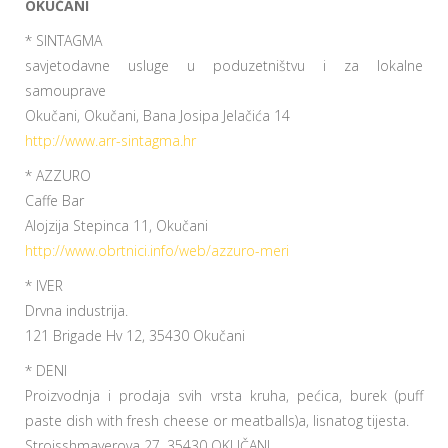
OKUČANI
* SINTAGMA
savjetodavne usluge u poduzetništvu i za lokalne
samouprave
Okučani, Okučani, Bana Josipa Jelačića 14
http://www.arr-sintagma.hr
* AZZURO
Caffe Bar
Alojzija Stepinca 11, Okučani
http://www.obrtnici.info/web/azzuro-meri
* IVER
Drvna industrija.
121 Brigade Hv 12, 35430 Okučani
* DENI
Proizvodnja i prodaja svih vrsta kruha, pećica, burek (puff
paste dish with fresh cheese or meatballs)a, lisnatog tijesta.
Stroisshmayerova 27, 35430 OKUČANI