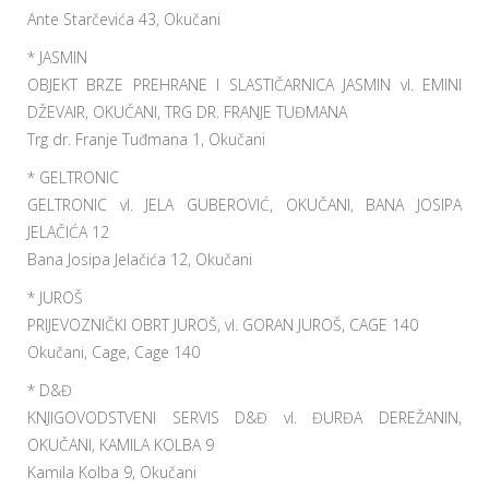
Ante Starčevića 43, Okučani
* JASMIN
OBJEKT BRZE PREHRANE I SLASTIČARNICA JASMIN vl. EMINI
DŽEVAIR, OKUČANI, TRG DR. FRANJE TUĐMANA
Trg dr. Franje Tuđmana 1, Okučani
* GELTRONIC
GELTRONIC vl. JELA GUBEROVIĆ, OKUČANI, BANA JOSIPA
JELAČIĆA 12
Bana Josipa Jelačića 12, Okučani
* JUROŠ
PRIJEVOZNIČKI OBRT JUROŠ, vl. GORAN JUROŠ, CAGE 140
Okučani, Cage, Cage 140
* D&Đ
KNJIGOVODSTVENI SERVIS D&Đ vl. ĐURĐA DEREŽANIN,
OKUČANI, KAMILA KOLBA 9
Kamila Kolba 9, Okučani