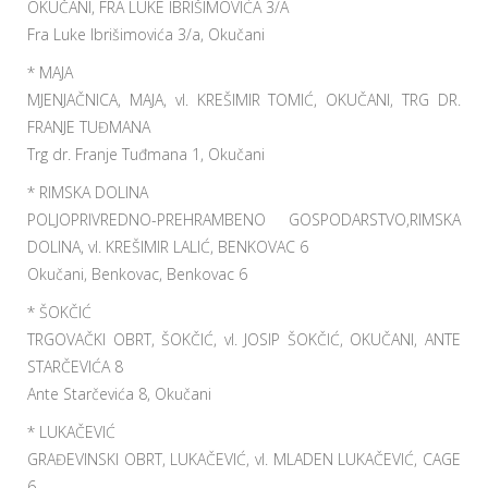
OKUČANI, FRA LUKE IBRIŠIMOVIĆA 3/A
Fra Luke Ibrišimovića 3/a, Okučani
* MAJA
MJENJAČNICA, MAJA, vl. KREŠIMIR TOMIĆ, OKUČANI, TRG DR.
FRANJE TUĐMANA
Trg dr. Franje Tuđmana 1, Okučani
* RIMSKA DOLINA
POLJOPRIVREDNO-PREHRAMBENO GOSPODARSTVO,RIMSKA
DOLINA, vl. KREŠIMIR LALIĆ, BENKOVAC 6
Okučani, Benkovac, Benkovac 6
* ŠOKČIĆ
TRGOVAČKI OBRT, ŠOKČIĆ, vl. JOSIP ŠOKČIĆ, OKUČANI, ANTE
STARČEVIĆA 8
Ante Starčevića 8, Okučani
* LUKAČEVIĆ
GRAĐEVINSKI OBRT, LUKAČEVIĆ, vl. MLADEN LUKAČEVIĆ, CAGE
6