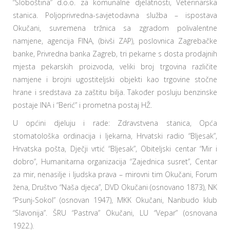
“Sloboština” d.o.o. za komunalne djelatnosti, Veterinarska
stanica. Poljoprivredna-savjetodavna služba – ispostava
Okučani, suvremena tržnica sa zgradom polivalentne
namjene, agencija FINA, (bivši ZAP), poslovnica Zagrebačke
banke, Privredna banka Zagreb, tri pekarne s dosta prodajnih
mjesta pekarskih proizvoda, veliki broj trgovina različite
namjene i brojni ugostiteljski objekti kao trgovine stočne
hrane i sredstava za zaštitu bilja. Također posluju benzinske
postaje INA i “Berić” i prometna postaj HŽ.
U općini djeluju i rade: Zdravstvena stanica, Opća
stomatološka ordinacija i ljekarna, Hrvatski radio “Bljesak”,
Hrvatska pošta, Dječji vrtić “Bljesak”, Obiteljski centar “Mir i
dobro”, Humanitarna organizacija “Zajednica susret”, Centar
za mir, nenasilje i ljudska prava – mirovni tim Okučani, Forum
žena, Društvo “Naša djeca”, DVD Okučani (osnovano 1873), NK
“Psunj-Sokol” (osnovan 1947), MKK Okučani, Nanbudo klub
“Slavonija”. ŠRU “Pastrva” Okučani, LU “Vepar” (osnovana
1922.).