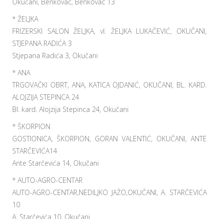
Okučani, Benkovac, Benkovac 13
* ŽELJKA
FRIZERSKI SALON ŽELJKA, vl. ŽELJKA LUKAČEVIĆ, OKUČANI,
STJEPANA RADIĆA 3
Stjepana Radića 3, Okučani
* ANA
TRGOVAČKI OBRT, ANA, KATICA OJDANIĆ, OKUČANI, BL. KARD.
ALOJZIJA STEPINCA 24
Bl. kard. Alojzija Stepinca 24, Okučani
* ŠKORPION
GOSTIONICA, ŠKORPION, GORAN VALENTIĆ, OKUČANI, ANTE
STARČEVIĆA14
Ante Starčevića 14, Okučani
* AUTO-AGRO-CENTAR
AUTO-AGRO-CENTAR,NEDILJKO JAŽO,OKUČANI, A. STARČEVIĆA
10
A. Starčevića 10, Okučani