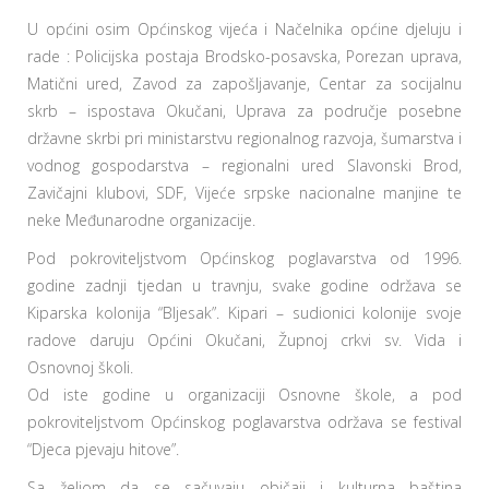
U općini osim Općinskog vijeća i Načelnika općine djeluju i
rade : Policijska postaja Brodsko-posavska, Porezan uprava,
Matični ured, Zavod za zapošljavanje, Centar za socijalnu
skrb – ispostava Okučani, Uprava za područje posebne
državne skrbi pri ministarstvu regionalnog razvoja, šumarstva i
vodnog gospodarstva – regionalni ured Slavonski Brod,
Zavičajni klubovi, SDF, Vijeće srpske nacionalne manjine te
neke Međunarodne organizacije.
Pod pokroviteljstvom Općinskog poglavarstva od 1996.
godine zadnji tjedan u travnju, svake godine održava se
Kiparska kolonija “Bljesak”. Kipari – sudionici kolonije svoje
radove daruju Općini Okučani, Župnoj crkvi sv. Vida i
Osnovnoj školi.
Od iste godine u organizaciji Osnovne škole, a pod
pokroviteljstvom Općinskog poglavarstva održava se festival
“Djeca pjevaju hitove”.
Sa željom da se sačuvaju običaji i kulturna baština