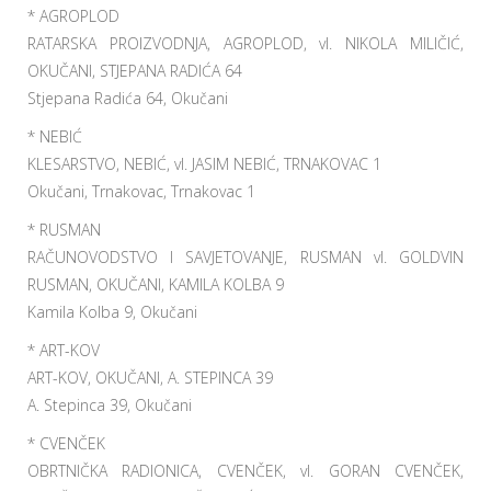
* AGROPLOD
RATARSKA PROIZVODNJA, AGROPLOD, vl. NIKOLA MILIČIĆ,
OKUČANI, STJEPANA RADIĆA 64
Stjepana Radića 64, Okučani
* NEBIĆ
KLESARSTVO, NEBIĆ, vl. JASIM NEBIĆ, TRNAKOVAC 1
Okučani, Trnakovac, Trnakovac 1
* RUSMAN
RAČUNOVODSTVO I SAVJETOVANJE, RUSMAN vl. GOLDVIN
RUSMAN, OKUČANI, KAMILA KOLBA 9
Kamila Kolba 9, Okučani
* ART-KOV
ART-KOV, OKUČANI, A. STEPINCA 39
A. Stepinca 39, Okučani
* CVENČEK
OBRTNIČKA RADIONICA, CVENČEK, vl. GORAN CVENČEK,