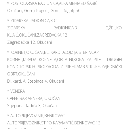
* POSTOLARSKA RADIONICA,ALFA,MEHMED ŠABIĆ
Okučani, Gornji Rogolji, Gornji Rogolji 50
* ZIDARSKA RADIONICA,3 C
ZIDARSKA RADIONICA,3 C,ŽELJKO
KLJAIĆ,OKUČANI,ZAGREBAČKA 12
Zagrebačka 12, Okučani
* KORNET,OKUČANI,BL. KARD. ALOJZIJA STEPINCA 4
KORNET,IZRADA KORNETA,OBLATNI,KORA ZA PITE I DRUGIH
KONDITORSKIH PROIZVODA IZ PREHRAMB.STRUKE-ZAJEDNIČKI
OBRT,OKUČANI
Bl. kard. A. Stepinca 4, Okučani
* VENERA
CAFFE BAR VENERA, OKUČANI
Stjepana Radića 3, Okučani
* AUTOPRIJEVOZNIK,BENKOVAC
AUTOPRIJEVOZNIK,STIPO KARAMATIĆ,BENKOVAC 13