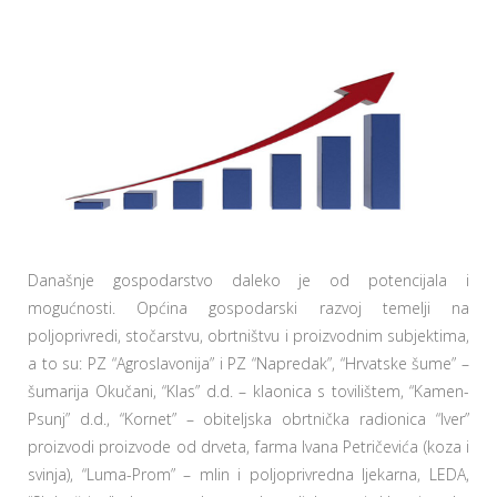
Današnje gospodarstvo daleko je od potencijala i
mogućnosti. Općina gospodarski razvoj temelji na
poljoprivredi, stočarstvu, obrtništvu i proizvodnim subjektima,
a to su: PZ “Agroslavonija” i PZ “Napredak”, “Hrvatske šume” –
šumarija Okučani, “Klas” d.d. – klaonica s tovilištem, “Kamen-
Psunj” d.d., “Kornet” – obiteljska obrtnička radionica “Iver”
proizvodi proizvode od drveta, farma Ivana Petričevića (koza i
svinja), “Luma-Prom” – mlin i poljoprivredna ljekarna, LEDA,