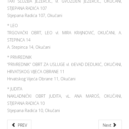
TAXI SLUŽBA JEZERČIĆ, vl. GVOZDEN JEZERČIĆ, OKUČANI,
STJEPANA RADIĆA 107
Stjepana Radića 107, Okučani
* LEO
TRGOVAČKI OBRT, LEO vl. MIRA KRAJNOVIĆ, OKUČANI, A.
STEPINCA 14
A. Stepinca 14, Okučani
* PRIVREDNIK
“PRIVREDNIK” OBRT ZA USLUGE vl. ĐEVAD DEDUKIĆ, OKUČANI,
HRVATSKOG VIJEĆA OBRANE 11
Hrvatskog Vijeća Obrane 11, Okučani
* JUDITA
NAKLADNIČKI OBRT JUDITA, vL. ANA MAROŠ, OKUČANI,
STJEPANA RADIĆA 10
Stjepana Radića 10, Okučani
PREV
Next