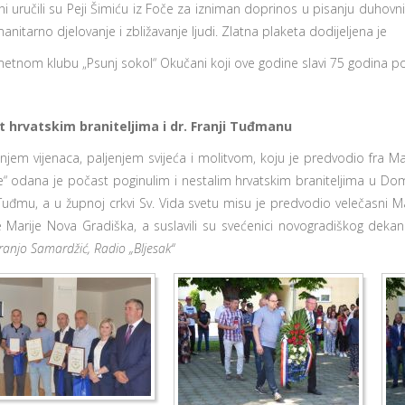
i uručili su Peji Šimiću iz Foče za izniman doprinos u pisanju duhovnih
nitarno djelovanje i zbližavanje ljudi. Zlatna plaketa dodijeljena je
tnom klubu „Psunj sokol“ Okučani koji ove godine slavi 75 godina po
t hrvatskim braniteljima i dr. Franji Tuđmanu
njem vijenaca, paljenjem svijeća i molitvom, koju je predvodio fra 
e“ odana je počast poginulim i nestalim hrvatskim braniteljima u D
 Tuđmu, a u župnoj crkvi Sv. Vida svetu misu je predvodio velečasni 
e Marije Nova Gradiška, a suslavili su svećenici novogradiškog dekana
ranjo Samardžić, Radio „Bljesak“