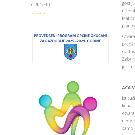
gostij
PROJEKTI
njihov
norrnext.com
Maksim
planov
Otvara
predš
obrtni
Zabrin
je izm
ACA V
Ističu
kuna, 
otvara
nemoćn
samo 3