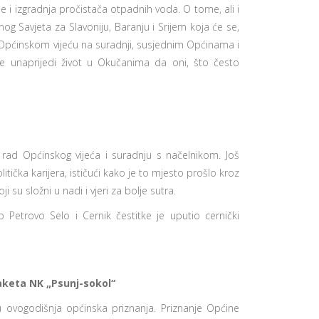
je i izgradnja pročistača otpadnih voda. O tome, ali i
og Savjeta za Slavoniju, Baranju i Srijem koja će se,
 Općinskom vijeću na suradnji, susjednim Općinama i
e unaprijedi život u Okučanima da oni, što često
 rad Općinskog vijeća i suradnju s načelnikom. Još
ička karijera, ističući kako je to mjesto prošlo kroz
u složni u nadi i vjeri za bolje sutra.
 Petrovo Selo i Cernik čestitke je uputio cernički
laketa NK „Psunj-sokol“
su ovogodišnja općinska priznanja. Priznanje Općine