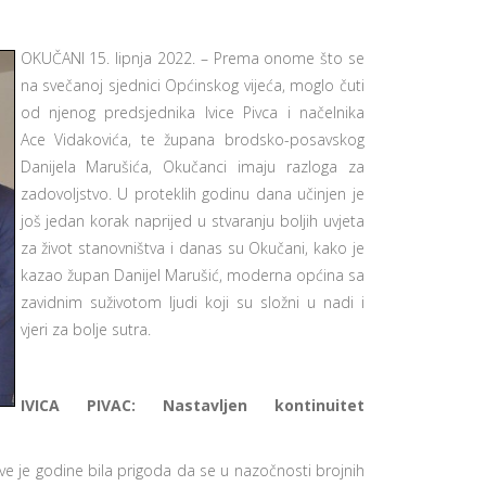
OKUČANI 15. lipnja 2022. – Prema onome što se
na svečanoj sjednici Općinskog vijeća, moglo čuti
od njenog predsjednika Ivice Pivca i načelnika
Ace Vidakovića, te župana brodsko-posavskog
Danijela Marušića, Okučanci imaju razloga za
zadovoljstvo. U proteklih godinu dana učinjen je
još jedan korak naprijed u stvaranju boljih uvjeta
za život stanovništva i danas su Okučani, kako je
kazao župan Danijel Marušić, moderna općina sa
zavidnim suživotom ljudi koji su složni u nadi i
vjeri za bolje sutra.
IVICA PIVAC: Nastavljen kontinuitet
e je godine bila prigoda da se u nazočnosti brojnih