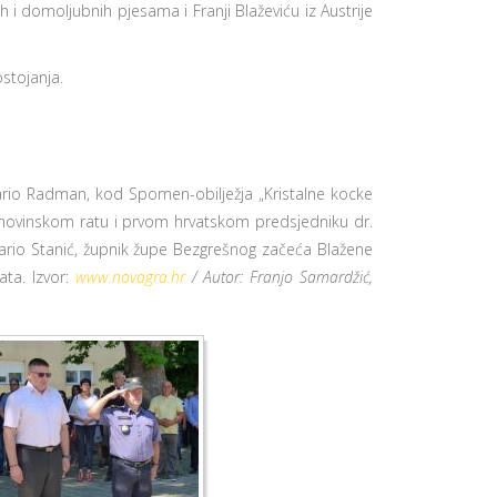
 i domoljubnih pjesama i Franji Blaževiću iz Austrije
stojanja.
Mario Radman, kod Spomen-obilježja „Kristalne kocke
omovinskom ratu i prvom hrvatskom predsjedniku dr.
Mario Stanić, župnik župe Bezgrešnog začeća Blažene
ta. Izvor:
www.novagra.hr
/ Autor: Franjo Samardžić,