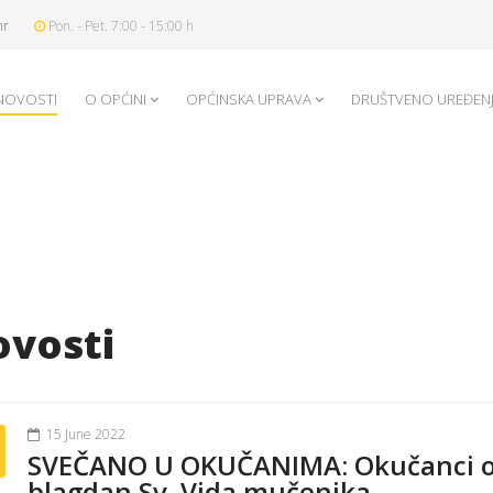
hr
Pon. - Pet. 7:00 - 15:00 h
NOVOSTI
O OPĆINI
OPĆINSKA UPRAVA
DRUŠTVENO UREĐEN
vosti
15 June 2022
SVEČANO U OKUČANIMA: Okučanci obil
blagdan Sv. Vida mučenika