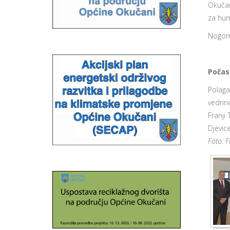
Okučan
za huma
Nogome
Počas
Polaga
vedrin
Franji
Djevic
Foto: F