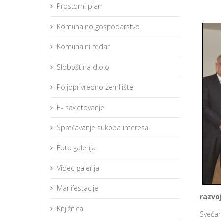
Prostorni plan
Komunalno gospodarstvo
Komunalni redar
Sloboština d.o.o.
Poljoprivredno zemljište
E- savjetovanje
Sprečavanje sukoba interesa
Foto galerija
Video galerija
Manifestacije
razvo
Knjižnica
Svečan