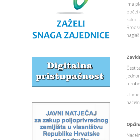
Ima pl
početk
kako j
Brodsk
naglaš
Zavid
Čestit
jednom
turobn
U ime 
načelni
Općins
Načeln