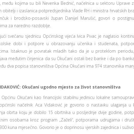
u, među kojima su bili Nevenka Bednić, načelnica u sektoru Uprave z
ih obitelji i izaslanica potpredsjednika Vlade RH i ministra hrvatskih
čuk i brodsko-posavski župan Danijel Marušić, govori o postign
ima za naredno razdoblje.
jući svečanu sjednicu Općinskog vijeća Ivica Pivac je naglasio konti
kolske dobi i potpore u obrazovanju učenika i studenata, potp
cima. Istaknuo je povratak mladih tako da je u proteklom periodu,
java međutim činjenica da su Okučani ostali bez banke i da po banka
eđu dva popisa stanovništva Općina Okučani ima 974 stanovnika manj
IDAKOVIĆ: Okučani ugodno mjesto za život stanovništva
ći Općinu Okučani kao financijski stabilnu jedinicu lokalne samoupra
općinski načelnik Aca Vidaković je govorio o nastavku ulaganja u 
nja obrta koju je dobilo 15 obrtnika u posljednje dvije godine, pot
im osobama kroz program „Zaželi“, potporama udrugama i društvi
00 kuna mjesečno. Govorio je o doprinosu vjerskih zajednica i suživo