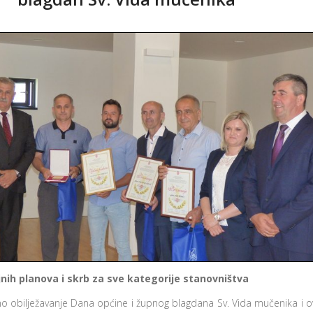
jnih planova i skrb za sve kategorije stanovništva
o obilježavanje Dana općine i župnog blagdana Sv. Vida mučenika i ov