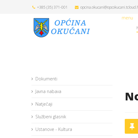
+385 (35) 371-001
opcina.okucani@opcokucani.tcloud.
menu
Dokumenti
Javna nabava
No
Natječaji
Službeni glasnik
Ustanove - Kultura