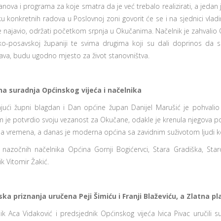
anova i programa za koje smatra da je već trebalo realizirati, a jedan 
u konkretnih radova u Poslovnoj zoni govorit će se i na sjednici vladin
e najavio, održati početkom srpnja u Okučanima. Načelnik je zahvalio
o-posavskoj županiji te svima drugima koji su dali doprinos da s
ava, budu ugodno mjesto za život stanovništva.
na suradnja Općinskog vijeća i načelnika
ajući župni blagdan i Dan općine župan Danijel Marušić je pohvalio
 je potvrdio svoju vezanost za Okučane, odakle je krenula njegova polit
a vremena, a danas je moderna općina sa zavidnim suživotom ljudi koji s
nazočnih načelnika Općina Gornji Bogićervci, Stara Gradiška, Staro
k Vitomir Žakić.
ka priznanja uručena Peji Šimiću i Franji Blaževiću, a Zlatna p
ik Aca Vidaković i predsjednik Općinskog vijeća Ivica Pivac uručili 