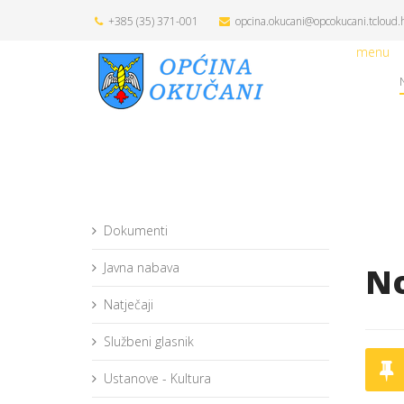
+385 (35) 371-001
opcina.okucani@opcokucani.tcloud.
menu
Dokumenti
Javna nabava
No
Natječaji
Službeni glasnik
Ustanove - Kultura