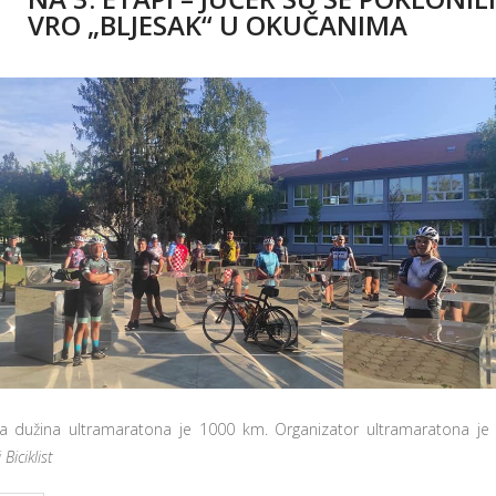
VRO „BLJESAK“ U OKUČANIMA
 dužina ultramaratona je 1000 km. Organizator ultramaratona je 
Biciklist