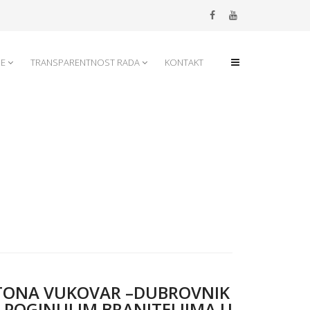
JE
TRANSPARENTNOST RADA
KONTAKT
TONA VUKOVAR –DUBROVNIK
LI POGINULIM BRANITELJIMA U