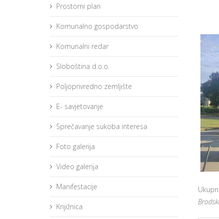
Prostorni plan
Komunalno gospodarstvo
Komunalni redar
Sloboština d.o.o.
Poljoprivredno zemljište
E- savjetovanje
Sprečavanje sukoba interesa
Foto galerija
Video galerija
Manifestacije
Ukupna
Brodski 
Knjižnica