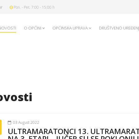
hr
Pon. - Pet. 7:00 - 15:00 h
NOVOSTI
O OPĆINI
OPĆINSKA UPRAVA
DRUŠTVENO UREĐEN
vosti
03 August 2022
ULTRAMARATONCI 13. ULTRAMARA
NA 3. ETAPI – JUČER SU SE POKLONI