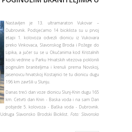
Nastavljen je 13. ultramaraton Vukovar –
Dubrovnik. Podsjećamo 14 biciklista su u prvoj
etapi 1. kolovoza odvezli dionicu iz Vukovara
preko Vinkovaca, Slavonskog Broda i Požege do
Lipika, a jučer su se u Okučanima kod Kristalnih
kocki vedrine u Parku Hrvatskih vitezova poklonili
poginulim braniteljima i krenuli prema Novskoj,
Jasenovcu hrvatskoj Kostajnici te tu dionicu dugu
196 km završili u Slunju.
Danas treći dan voze dionicu Slunj-Knin dugu 165
km. Cetvrti dan Knin - Baska voda i na sam Dan
pobjede 5. kolovoza - Baška voda - Dubrovnik.
Udruga Slavonsko Brodski Biciklist.
Foto: Slavonsko