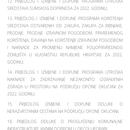
12. PRIJEDLOG I. IZMJENE I DOPUNE PROGRAMA UTROŠKA
SREDSTAVA ŠUMSKOG DOPRINOSA ZA 2022. GODINU;
13. PRIJEDLOG I. IZMJENE I DOPUNE PROGRAMA KORIŠTENJA
SREDSTAVA OSTVARENIH OD ZAKUPA, ZAKUPA ZA RIBNJAKE,
PRODAJE, PRODAJE IZRAVNOM POGODBOM, PRIVREMENOG
KORIŠTENJA, DAVANJA NA KORIŠTENJE IZRAVNOM POGODBOM
I NAKNADE ZA PROMJENU NAMJENE POLJOPRIVREDNOG
ZEMLJIŠTA U VLASNIŠTVU REPUBLIKE HRVATSKE ZA 2022.
GODINU;
14. PRIJEDLOG I. IZMJENE I DOPUNE PROGRAMA UTROŠKA
NAKNADE ZA ZADRŽAVANJE NEZAKONITO IZGRAĐENIH
ZGRADA U PROSTORU NA PODRUČJU OPĆINE OKUČANI ZA
2022. GODINU;
15. PRIJEDLOG IZMJENE I DOPUNE ODLUKE O
NERAZVRSTANIM CESTAMA NA PODRUČJU OPĆINE OKUČANI;
16. PRIJEDLOG ODLUKE O PROGLAŠENJU KOMUNALNE
INFRASTRUKTURE JAVNIM DOBROM U OPĆOJ UPORABI;