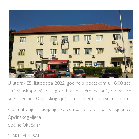
U utorak 25. listopada 2022. godine s početkom u 18:00 sati
u Općinskoj vijećnici, Trg dr. Franje Tuđmana br.1, održati će
se 9. sjednica Općinskog vijeća sa slijedećim dnevnim redom:
/Razmatranje i usvjanje Zapisnika o radu sa 8. sjednice
Općinskog vijeća
općine Okučani/
1. AKTUALNI SAT;