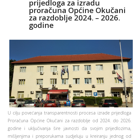
prijedloga za izradu
proračuna Općine Okučani
za razdoblje 2024. – 2026.
godine
U cilju povećanja transparentnosti procesa izrade prijedloga
Proračuna Općine Okučani za razdoblje od 2024. do 2026.
godine i uključivanja šire javnosti da svojim prijedlozima,
mišljenjima i preporukama sudjeluju u kreiranju jednog od