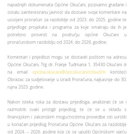
najvažnijih dokumenata Općine Okučani, pozivamo građane i
ostalu zainteresiranu javnost da dostave svoje komentare na
usvojeni proračun za razdoblje od 2023. do 2025. godine te
prijedloge projekata i programa za koje smatraju da ih je
potrebno provesti na području općine Okučani u
proračunskom razdoblju od 2024. do 2026. godine.
Komentari i prijedlozi mogu se dostaviti poštom na adresu
Općine Okučani, Trg dr. Franje Tuđmana 1, 35430 Okučani ili
na email
opcina.okucani@opcokucani.tcloud.hr
koristeći
Obrazac za sudjelovanje u izradi Proračuna, najkasnije do 30.
rujna 2023. godine.
Nakon isteka roka za dostavu prijedloga, analizirati će se i
razmotriti svaki pristigli prijedlog, te će se u skladu s
financijskim i zakonskim mogućnostima provedbe isti uvrstiti
u konačan prijedlog Proračuna Općine Okučani za razdoblje
od 2024. – 2026. godine koji će se uputiti Općinskom vijeću