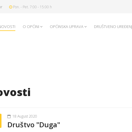
hr
Pon. - Pet. 7:00 - 15:00 h
NOVOSTI
O OPĆINI
OPĆINSKA UPRAVA
DRUŠTVENO UREĐEN
vosti
18 August 2020
Društvo "Duga"