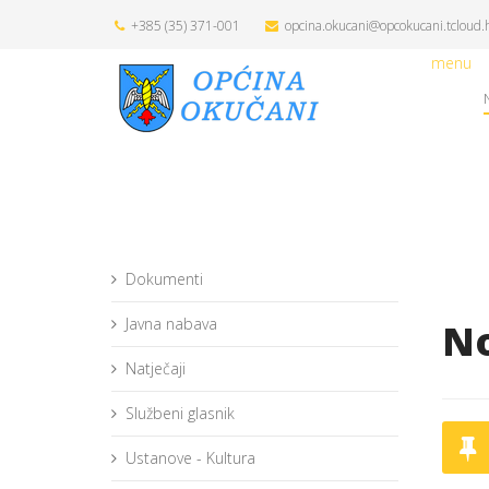
+385 (35) 371-001
opcina.okucani@opcokucani.tcloud.
menu
Dokumenti
Javna nabava
No
Natječaji
Službeni glasnik
Ustanove - Kultura