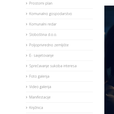
Prostorni plan
Komunalno gospodarstvo
Komunalni redar
Sloboština d.o.o.
Poljoprivredno zemljište
E- savjetovanje
Sprečavanje sukoba interesa
Foto galerija
Video galerija
Manifestacije
Knjižnica