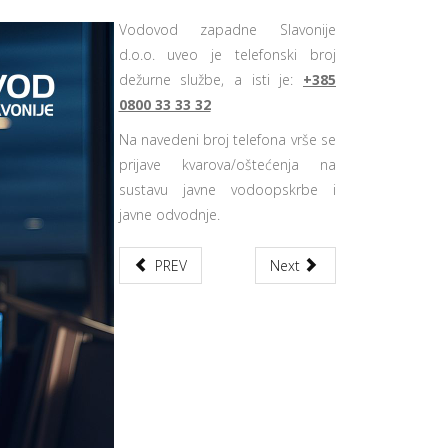
Vodovod zapadne Slavonije
d.o.o. uveo je telefonski broj
dežurne službe, a isti je:
+385
0800 33 33 32
Na navedeni broj telefona vrše se
prijave kvarova/oštećenja na
sustavu javne vodoopskrbe i
javne odvodnje.
PREV
Next