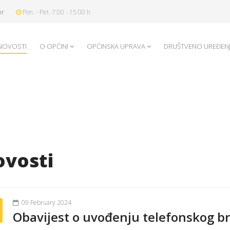
hr
Pon. - Pet. 7:00 - 15:00 h
NOVOSTI
O OPĆINI
OPĆINSKA UPRAVA
DRUŠTVENO UREĐEN
vosti
09 February 2024
Obavijest o uvođenju telefonskog br