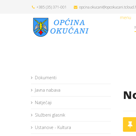
+385 (35) 371-001
opcina.okucani@opcokucani.tcloud.
menu
Dokumenti
Javna nabava
No
Natječaji
Službeni glasnik
Ustanove - Kultura