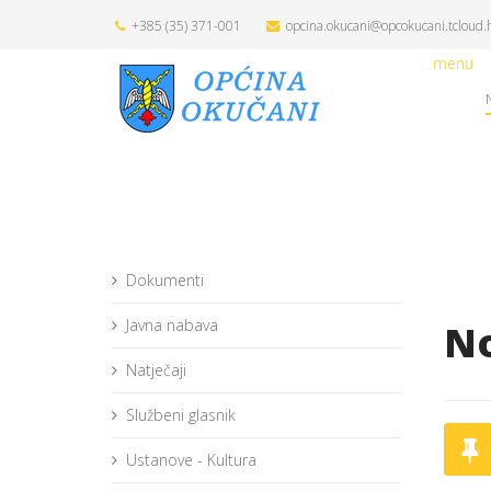
+385 (35) 371-001
opcina.okucani@opcokucani.tcloud.
menu
Dokumenti
Javna nabava
No
Natječaji
Službeni glasnik
Ustanove - Kultura