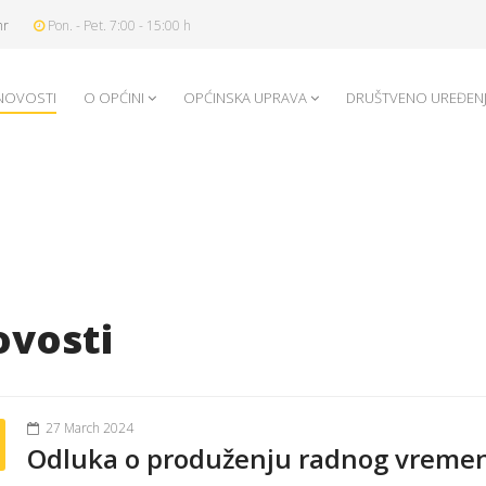
hr
Pon. - Pet. 7:00 - 15:00 h
NOVOSTI
O OPĆINI
OPĆINSKA UPRAVA
DRUŠTVENO UREĐEN
vosti
27 March 2024
Odluka o produženju radnog vremena