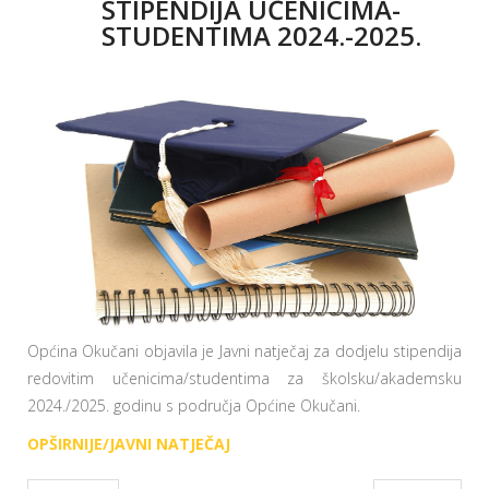
STIPENDIJA UČENICIMA-
STUDENTIMA 2024.-2025.
Općina Okučani objavila je Javni natječaj za dodjelu stipendija
redovitim učenicima/studentima za školsku/akademsku
2024./2025. godinu s područja Općine Okučani.
OPŠIRNIJE/JAVNI NATJEČAJ