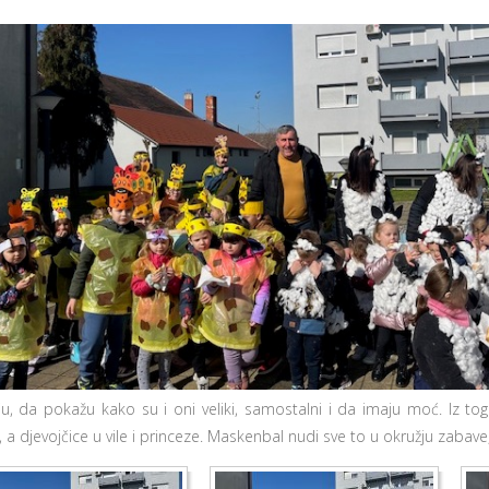
u, da pokažu kako su i oni veliki, samostalni i da imaju moć. Iz tog
, a djevojčice u vile i princeze. Maskenbal nudi sve to u okružju zabave