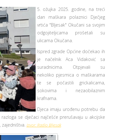
5. ožujka 2025. godine, na treći
dan maškara polaznici Dječjeg
vrtića "Bljesak" Okučani sa svojim
odgojiteljicama prošetali su
ulicama Okučana.
Ispred zgrade Općine dočekao ih
je načelnik Aca Vidaković sa
suradnicima. Otpjevali su
nekoliko pjesmica o maškarama
te se počastili grickalicama,
sokovima i nezaobilaznim
krafnama.
Djeca imaju urođenu potrebu da
 razloga se dječaci najčešće prerušavaju u akcijske
, zajedništva.
Izvor: Radio Bljesak