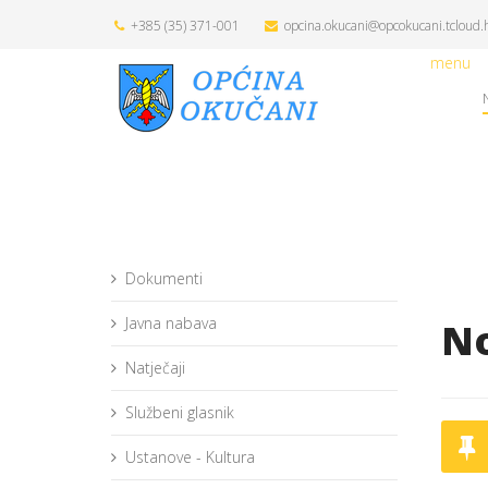
+385 (35) 371-001
opcina.okucani@opcokucani.tcloud.
menu
Dokumenti
Javna nabava
No
Natječaji
Službeni glasnik
Ustanove - Kultura