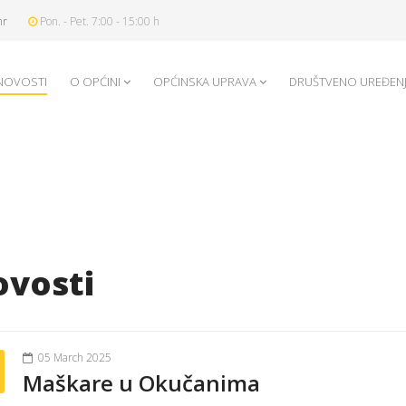
hr
Pon. - Pet. 7:00 - 15:00 h
NOVOSTI
O OPĆINI
OPĆINSKA UPRAVA
DRUŠTVENO UREĐEN
vosti
05 March 2025
Maškare u Okučanima