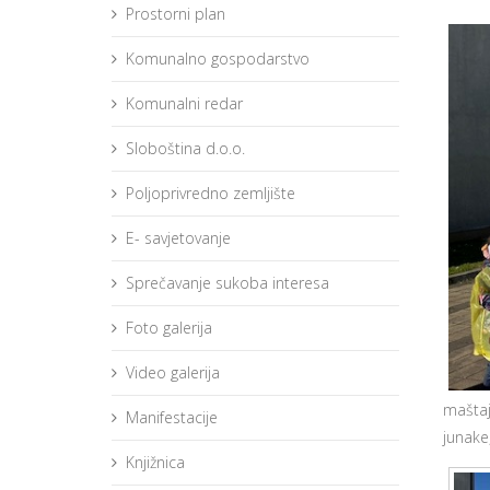
Prostorni plan
Komunalno gospodarstvo
Komunalni redar
Sloboština d.o.o.
Poljoprivredno zemljište
E- savjetovanje
Sprečavanje sukoba interesa
Foto galerija
Video galerija
maštaj
Manifestacije
junake
Knjižnica