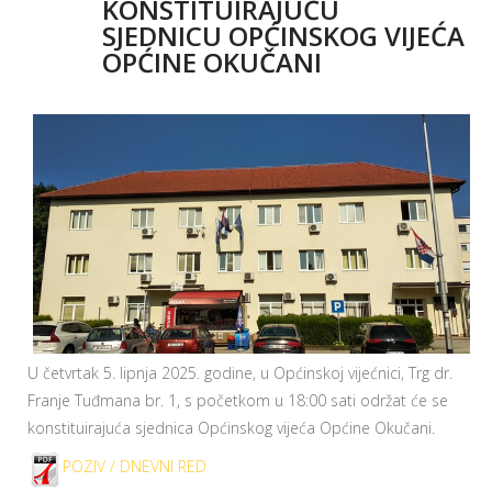
KONSTITUIRAJUĆU
SJEDNICU OPĆINSKOG VIJEĆA
OPĆINE OKUČANI
U četvrtak 5. lipnja 2025. godine, u Općinskoj vijećnici, Trg dr.
Franje Tuđmana br. 1, s početkom u 18:00 sati održat će se
konstituirajuća sjednica Općinskog vijeća Općine Okučani.
POZIV / DNEVNI RED