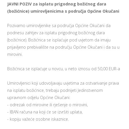
JAVNI POZIV za isplatu prigodnog božićnog dara
(božićnice) umirovljenicima s područja Općine Okučani
Pozivamo umirovljenike sa područja Općine Okučani da
podnesu zahtjev za isplatu prigodnog božićnog dara
(božićnice). Božićnica se isplaćuje pod uvjetom da imaju
prijavljeno prebivalište na području Općine Okučani i da su u
mirovini.
Božićnica se isplaćuje u novcu, u neto iznosu od 50,00 EUR-a
Umirovljenici koji udovoljavaju uvjetima za ostvarivanje prava
na isplatu božićnice, trebaju podnijeti Jedinstvenom
upravnom odjelu Općine Okučani:
- odrezak od mirovine ili rješenje o mirovini,
- IBAN računa na koji će se izvršiti uplata,
- kopiju važeće osobne iskaznice.