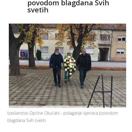
povodom blagdana Svih
svetih
Izaslanstvo Općine Okučani - polaganje vijenaca povodom
blagdana Svih svetih