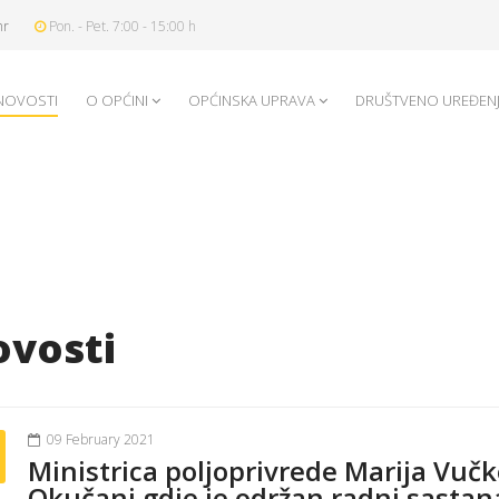
hr
Pon. - Pet. 7:00 - 15:00 h
NOVOSTI
O OPĆINI
OPĆINSKA UPRAVA
DRUŠTVENO UREĐEN
vosti
09 February 2021
Ministrica poljoprivrede Marija Vučk
Okučani gdje je održan radni sastan