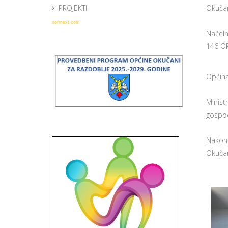
PROJEKTI
Okučan
norrnext.com
Načeln
146 OP
Općina
Minist
gospod
Nakon 
Okučan