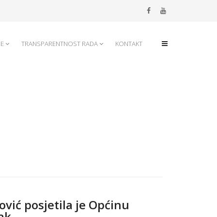
JE
TRANSPARENTNOST RADA
KONTAKT
ović posjetila je Općinu
ak