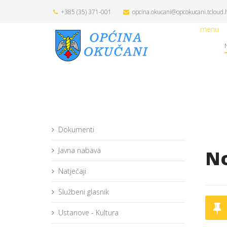
+385 (35) 371-001
opcina.okucani@opcokucani.tcloud.
menu
Dokumenti
Javna nabava
No
Natječaji
Službeni glasnik
Ustanove - Kultura