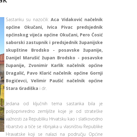
Sastanku su nazočili:
Aca Vidaković načelnik
općine Okučani, Ivica Pivac predsjednik
općinskog vijeća općine Okučani, Pero Ćosić
saborski zastupnik i predsjednik županijske
skupštine Brodsko - posavske županije,
Danijel Marušić župan Brodsko - posavske
županije, Zvonimir Karlik načelnik općine
Dragalić, Pavo Klarić načelnik općine Gornji
Bogićevci, Velimir Paušić načelnik općine
Stara Gradiška
i dr.
Jedana od ključnih tema sastanka bila je
poljoprivredno zemljište koje je od strateške
važnosti za Republiku Hrvatsku kao i slatkovodno
ribarstvo a tiče se ribnjaka u vlasništvu Republike
Hravatske koji se nalazi na području Općine