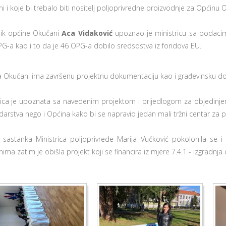
i i koje bi trebalo biti nositelj poljoprivredne proizvodnje za Općinu 
ik općine Okučani
Aca Vidaković
upoznao je ministricu sa podacim
G-a kao i to da je 46 OPG-a dobilo sredsdstva iz fondova EU.
 Okučani ima završenu projektnu dokumentaciju kao i građevinsku doz
rica je upoznata sa navedenim projektom i prijedlogom za objedinjen
arstva nego i Općina kako bi se napravio jedan mali tržni centar za p
sastanka Ministrica poljoprivrede Marija Vučković pokolonila se i
ima zatim je obišla projekt koji se financira iz mjere 7.4.1 - izgradnj