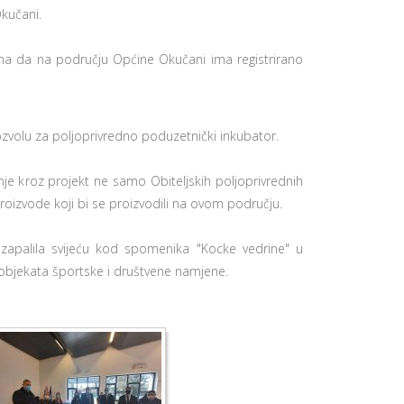
Okučani.
a da na području Općine Okučani ima registrirano
volu za poljoprivredno poduzetnički inkubator.
je kroz projekt ne samo Obiteljskih poljoprivrednih
roizvode koji bi se proizvodili na ovom području.
 zapalila svijeću kod spomenika "Kocke vedrine" u
a objekata športske i društvene namjene.