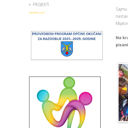
PROJEKTI
Sajmu 
norrnext.com
nastav
Mijato
Na kr
pisan