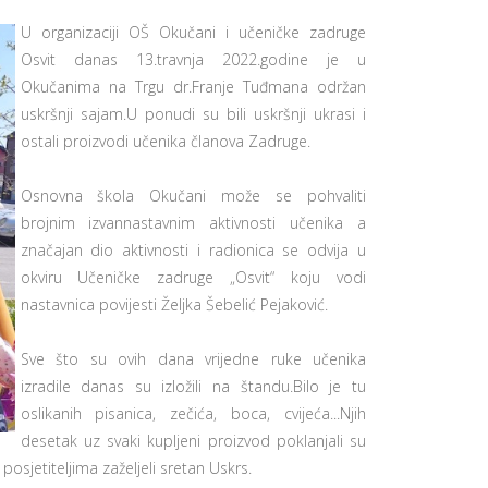
U organizaciji OŠ Okučani i učeničke zadruge
Osvit danas 13.travnja 2022.godine je u
Okučanima na Trgu dr.Franje Tuđmana održan
uskršnji sajam.U ponudi su bili uskršnji ukrasi i
ostali proizvodi učenika članova Zadruge.
Osnovna škola Okučani može se pohvaliti
brojnim izvannastavnim aktivnosti učenika a
značajan dio aktivnosti i radionica se odvija u
okviru Učeničke zadruge „Osvit“ koju vodi
nastavnica povijesti Željka Šebelić Pejaković.
Sve što su ovih dana vrijedne ruke učenika
izradile danas su izložili na štandu.Bilo je tu
oslikanih pisanica, zečića, boca, cvijeća...Njih
desetak uz svaki kupljeni proizvod poklanjali su
osjetiteljima zaželjeli sretan Uskrs.