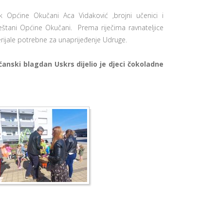
ik Općine Okučani Aca Vidaković ,brojni učenici i
 mještani Općine Okučani. Prema riječima ravnateljice
erijale potrebne za unaprijeđenje Udruge.
ćanski blagdan Uskrs dijelio je djeci čokoladne