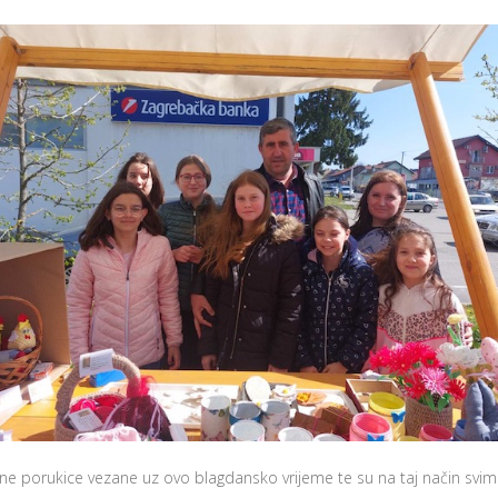
ne porukice vezane uz ovo blagdansko vrijeme te su na taj način svim p