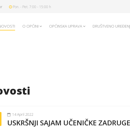
hr
Pon. - Pet. 7:00 - 15:00 h
NOVOSTI
O OPĆINI
OPĆINSKA UPRAVA
DRUŠTVENO UREĐEN
vosti
14 April 2022
USKRŠNJI SAJAM UČENIČKE ZADRUGE