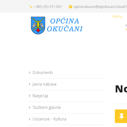
+385 (35) 371-001
opcina.okucani@opcokucani.tcloud.
menu
Dokumenti
Javna nabava
No
Natječaji
Službeni glasnik
Ustanove - Kultura