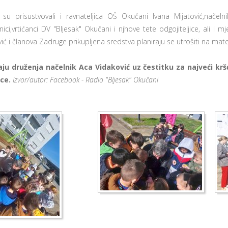
su prisustvovali i ravnateljica OŠ Okučani Ivana Mijatović,načeln
nici,vrtićanci DV "Bljesak" Okučani i njhove tete odgojiteljice, ali i
vić i članova Zadruge prikupljena sredstva planiraju se utrošiti na mat
aju druženja načelnik Aca Vidaković uz čestitku za najveći krš
ice.
Izvor/autor: Facebook - Radio "Bljesak" Okučani