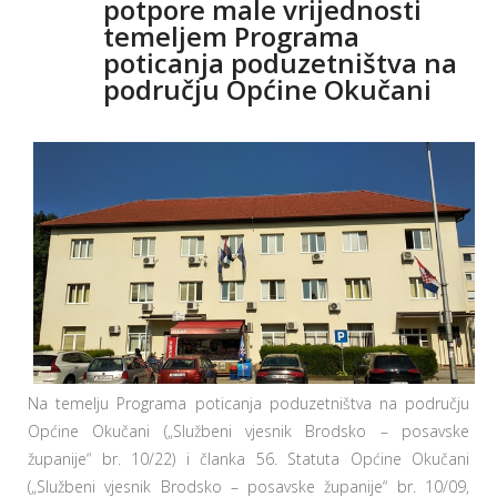
potpore male vrijednosti
temeljem Programa
poticanja poduzetništva na
području Općine Okučani
Na temelju Programa poticanja poduzetništva na području
Općine Okučani („Službeni vjesnik Brodsko – posavske
županije“ br. 10/22) i članka 56. Statuta Općine Okučani
(„Službeni vjesnik Brodsko – posavske županije“ br. 10/09,