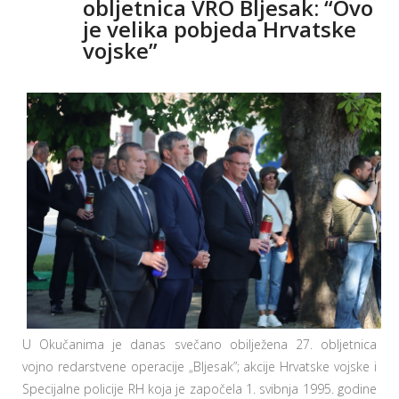
obljetnica VRO Bljesak: “Ovo
je velika pobjeda Hrvatske
vojske”
U Okučanima je danas svečano obilježena 27. obljetnica
vojno redarstvene operacije „Bljesak”; akcije Hrvatske vojske i
Specijalne policije RH koja je započela 1. svibnja 1995. godine