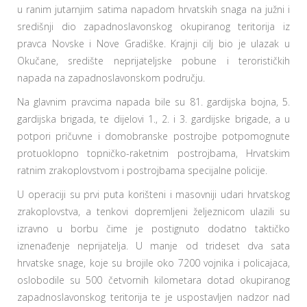
u ranim jutarnjim satima napadom hrvatskih snaga na južni i
središnji dio zapadnoslavonskog okupiranog teritorija iz
pravca Novske i Nove Gradiške. Krajnji cilj bio je ulazak u
Okučane, središte neprijateljske pobune i terorističkih
napada na zapadnoslavonskom području.
Na glavnim pravcima napada bile su 81. gardijska bojna, 5.
gardijska brigada, te dijelovi 1., 2. i 3. gardijske brigade, a u
potpori pričuvne i domobranske postrojbe potpomognute
protuoklopno topničko-raketnim postrojbama, Hrvatskim
ratnim zrakoplovstvom i postrojbama specijalne policije.
U operaciji su prvi puta korišteni i masovniji udari hrvatskog
zrakoplovstva, a tenkovi dopremljeni željeznicom ulazili su
izravno u borbu čime je postignuto dodatno taktičko
iznenađenje neprijatelja. U manje od trideset dva sata
hrvatske snage, koje su brojile oko 7200 vojnika i policajaca,
oslobodile su 500 četvornih kilometara dotad okupiranog
zapadnoslavonskog teritorija te je uspostavljen nadzor nad