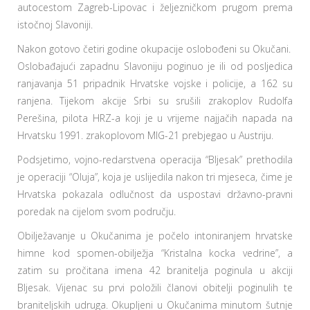
autocestom Zagreb-Lipovac i željezničkom prugom prema
istočnoj Slavoniji.
Nakon gotovo četiri godine okupacije oslobođeni su Okučani.
Oslobađajući zapadnu Slavoniju poginuo je ili od posljedica
ranjavanja 51 pripadnik Hrvatske vojske i policije, a 162 su
ranjena. Tijekom akcije Srbi su srušili zrakoplov Rudolfa
Perešina, pilota HRZ-a koji je u vrijeme najjačih napada na
Hrvatsku 1991. zrakoplovom MIG-21 prebjegao u Austriju.
Podsjetimo, vojno-redarstvena operacija “Bljesak” prethodila
je operaciji “Oluja”, koja je uslijedila nakon tri mjeseca, čime je
Hrvatska pokazala odlučnost da uspostavi državno-pravni
poredak na cijelom svom području.
Obilježavanje u Okučanima je počelo intoniranjem hrvatske
himne kod spomen-obilježja “Kristalna kocka vedrine”, a
zatim su pročitana imena 42 branitelja poginula u akciji
Bljesak. Vijenac su prvi položili članovi obitelji poginulih te
braniteljskih udruga. Okupljeni u Okučanima minutom šutnje