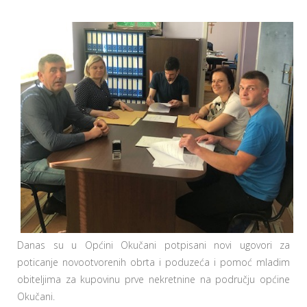
Danas su u Općini Okučani potpisani novi ugovori za
poticanje novootvorenih obrta i poduzeća i pomoć mladim
obiteljima za kupovinu prve nekretnine na području općine
Okučani.