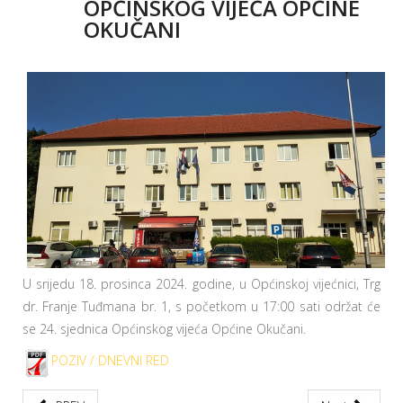
OPĆINSKOG VIJEĆA OPĆINE
OKUČANI
U srijedu 18. prosinca 2024. godine, u Općinskoj vijećnici, Trg
dr. Franje Tuđmana br. 1, s početkom u 17:00 sati održat će
se 24. sjednica Općinskog vijeća Općine Okučani.
POZIV / DNEVNI RED