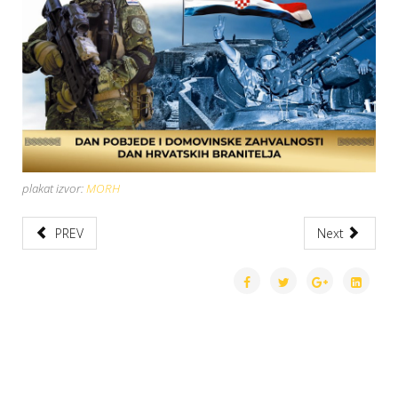
plakat izvor:
MORH
PREV
Next