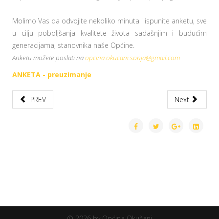
Molimo Vas da odvojite nekoliko minuta i ispunite anketu, sve
u cilju poboljšanja kvalitete života sadašnjim i budućim
generacijama, stanovnika naše Općine.
Anketu možete poslati na
opcina.okucani.sonja@gmail.com
ANKETA
- preuzimanje
PREV
Next
© 2026 by Općina Okučani