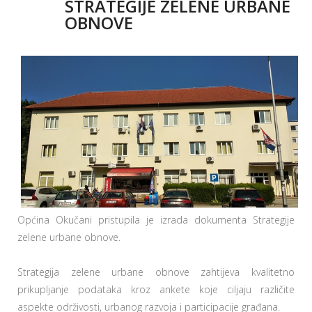
STRATEGIJE ZELENE URBANE
OBNOVE
Općina Okučani pristupila je izrada dokumenta Strategije
zelene urbane obnove.
Strategija zelene urbane obnove zahtijeva kvalitetno
prikupljanje podataka kroz ankete koje ciljaju različite
aspekte održivosti, urbanog razvoja i participacije građana.