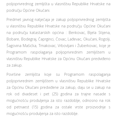
poljoprivrednog zemljišta u vlasništvu Republike Hrvatske na
području Općine Okučani.
Predmet javnog natječaja je zakup poljoprivrednog zemljišta
u vlasništvu Republike Hrvatske na području Općine Okučani
na području katastarskih općina : Benkovac, Bijela Stijena,
Bobare, Bodegraj, Čaprginci, Čovac, Lađevac, Okučani, Rogolji,
Šagovina Mašićka, Trnakovac, Vrbovljani i Žuberkovac, koje je
Programom raspolaganja poljoprivrednim zemljištem u
vlasništvu Republike Hrvatske za Općinu Okučani predviđeno
za zakup.
Površine zemljišta koje su Programom raspolaganja
poljoprivrednim zemljištem u vlasništvu Republike Hrvatske
za Općinu Okučani predviđene za zakup, daju se u zakup na
rok od dvadeset i pet (25) godina za trajne nasade s
mogućnošću produljenja za isto razdoblje, odnosno na rok
od petnaest (15) godina za ostale vrste proizvodnje s
mogućnošću produljenja za isto razdoblje.