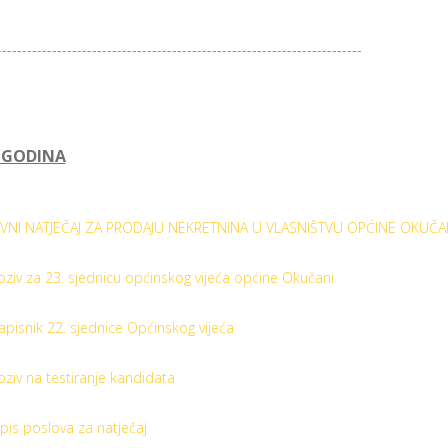
-------------------------------------------------------------------------
. GODINA
AVNI NATJEČAJ ZA PRODAJU NEKRETNINA U VLASNIŠTVU OPĆINE OKUČA
oziv za 23. sjednicu općinskog vijeća općine Okučani
apisnik 22. sjednice Općinskog vijeća
oziv na testiranje kandidata
pis poslova za natječaj