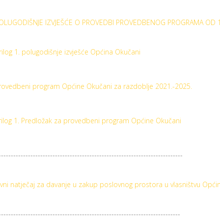
OLUGODIŠNJE IZVJEŠĆE O PROVEDBI PROVEDBENOG PROGRAMA OD 1. SI
rilog 1. polugodišnje izvješće Općina Okučani
rovedbeni program Općine Okučani za razdoblje 2021.-2025.
rilog 1. Predložak za provedbeni program Općine Okučani
---------------------------------------------------------------------------
avni natječaj za davanje u zakup poslovnog prostora u vlasništvu Opći
--------------------------------------------------------------------------