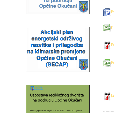
P
p
P
P
--------
J
--------