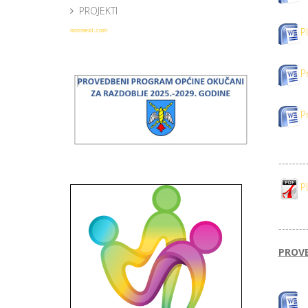
PROJEKTI
P
norrnext.com
P
P
--------
P
--------
PROVE