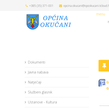
+385 (35) 371-001
opcina.okucani@opcokucani.tcloud.
menu
Dokumenti
Javna nabava
Natječaji
G
G
Službeni glasnik
Ustanove - Kultura
--------