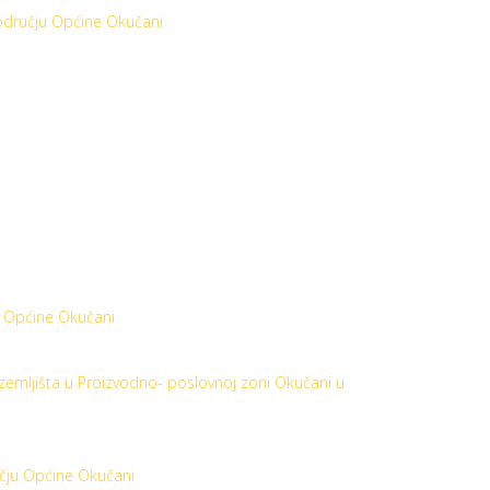
 području Općine Okučani
k Općine Okučani
zemljišta u Proizvodno- poslovnoj zoni Okučani u
čju Općine Okučani