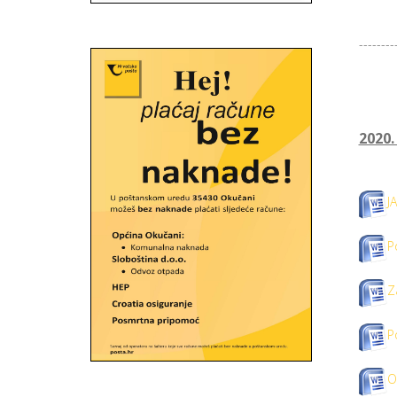
--------
2020
J
P
Z
P
O