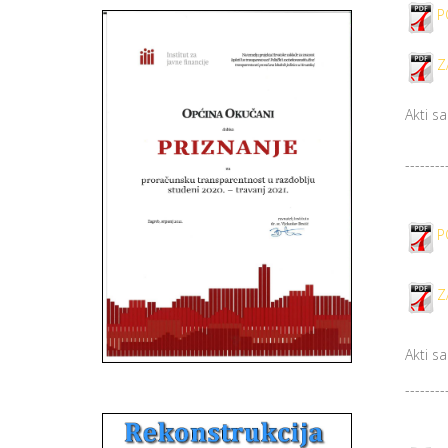
P
Z
Akti s
--------
P
Z
Akti s
--------