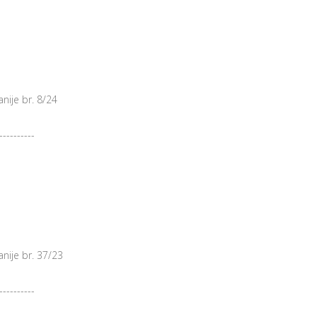
nije br. 8/24
----------
nije br. 37/23
----------