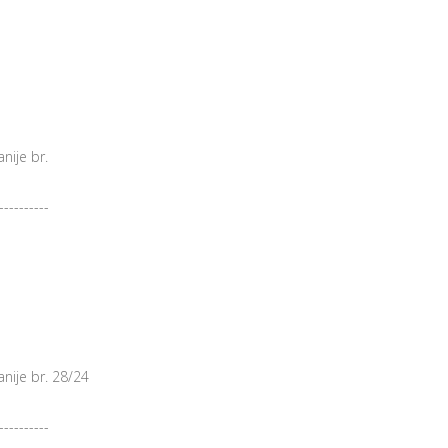
nije br.
----------
nije br. 28/24
----------