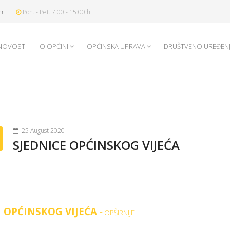
hr
Pon. - Pet. 7:00 - 15:00 h
NOVOSTI
O OPĆINI
OPĆINSKA UPRAVA
DRUŠTVENO UREĐEN
25 August 2020
SJEDNICE OPĆINSKOG VIJEĆA
I OPĆINSKOG VIJEĆA
-
OPŠIRNIJE