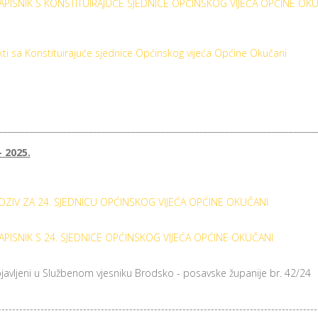
APISNIK S KONSTITUIRAJUĆE SJEDNICE OPĆINSKOG VIJEĆA OPĆINE OK
kti sa Konstituirajuće sjednice Općinskog vijeća Općine Okučani
__________________________________________________________________________
- 2025.
OZIV ZA 24. SJEDNICU OPĆINSKOG VIJEĆA OPĆINE OKUČANI
APISNIK S 24. SJEDNICE OPĆINSKOG VIJEĆA OPĆINE OKUČANI
bjavljeni u Službenom vjesniku Brodsko - posavske županije br. 42/24
------------------------------------------------------------------------------------------