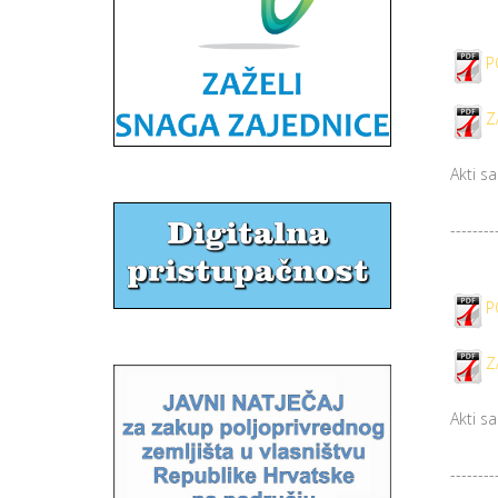
P
Z
Akti s
--------
P
Z
Akti s
--------