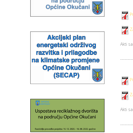
P
Z
Akti s
--------
P
Z
Akti s
--------