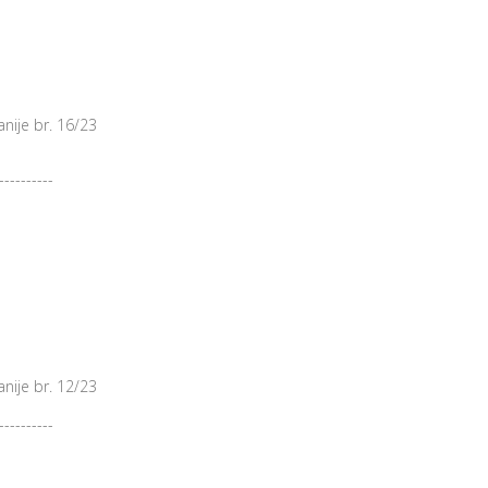
nije br. 16/23
----------
nije br. 12/23
----------