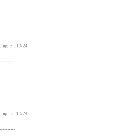
nije br. 19/24
----------
nije br. 10/24
----------