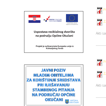
P
Z
Akti s
--------
P
Z
Akti s
--------