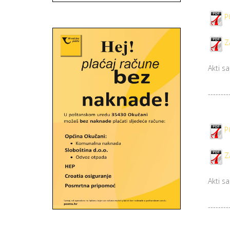
P
Z
Akti s
--------
P
Z
Akti s
--------