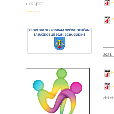
Z
PROJEKTI
norrnext.com
A
_______
2021. 
P
Z
Akti o
--------