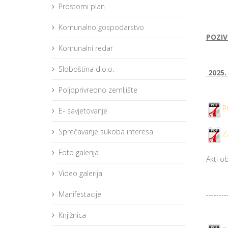
Prostorni plan
Komunalno gospodarstvo
POZIV
Komunalni redar
Sloboština d.o.o.
2025.
Poljoprivredno zemljište
P
E- savjetovanje
Sprečavanje sukoba interesa
Z
Foto galerija
Akti o
Video galerija
Manifestacije
--------
Knjižnica