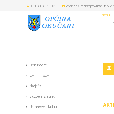
+385 (35) 371-001
opcina.okucani@opcokucani.tcloud.
menu
Dokumenti
Javna nabava
Natječaji
Službeni glasnik
AKT
Ustanove - Kultura