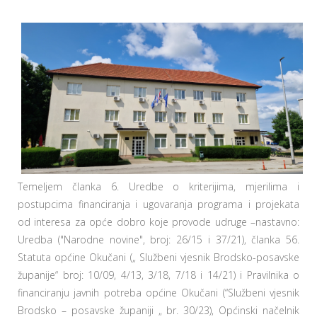
Temeljem članka 6. Uredbe o kriterijima, mjerilima i
postupcima financiranja i ugovaranja programa i projekata
od interesa za opće dobro koje provode udruge –nastavno:
Uredba ("Narodne novine", broj: 26/15 i 37/21), članka 56.
Statuta općine Okučani („ Službeni vjesnik Brodsko-posavske
županije“ broj: 10/09, 4/13, 3/18, 7/18 i 14/21) i Pravilnika o
financiranju javnih potreba općine Okučani (“Službeni vjesnik
Brodsko – posavske županiji „ br. 30/23), Općinski načelnik