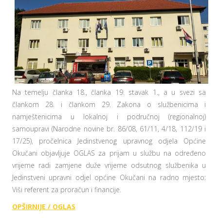
Na temelju članka 18., članka 19. stavak 1., a u svezi sa
člankom 28. i člankom 29. Zakona o službenicima i
namještenicima u lokalnoj i područnoj (regionalnoj)
samoupravi (Narodne novine br. 86/08, 61/11, 4/18, 112/19 i
17/25), pročelnica Jedinstvenog upravnog odjela Općine
Okučani objavljuje OGLAS za prijam u službu na određeno
vrijeme radi zamjene duže vrijeme odsutnog službenika u
Jedinstveni upravni odjel općine Okučani na radno mjesto:
Viši referent za proračun i financije.
OPŠIRNIJE / OGLAS