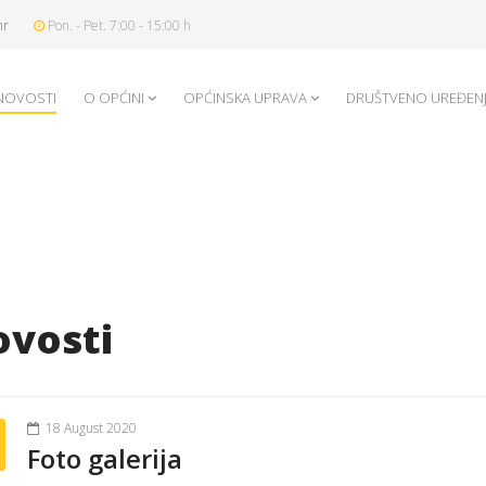
hr
Pon. - Pet. 7:00 - 15:00 h
NOVOSTI
O OPĆINI
OPĆINSKA UPRAVA
DRUŠTVENO UREĐEN
vosti
18 August 2020
Foto galerija