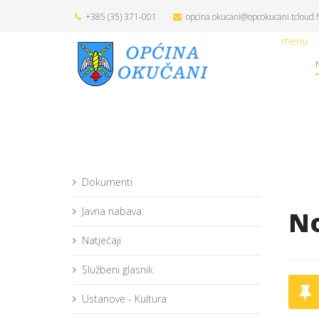
+385 (35) 371-001
opcina.okucani@opcokucani.tcloud.
menu
Dokumenti
Javna nabava
No
Natječaji
Službeni glasnik
Ustanove - Kultura