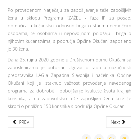
Po provedenom Natječaju za zapošljavanje teže zapošljivih
žena u sklopu Programa "ZAŽELI - faza II" za posao;
domaćica u kućanstvu, odnosno briga o starim i nemoćnim
osobama, te osobama u nepovoljnom položaju i briga o
njihovim kućanstvima, s područja Općine Okučani zaposleno
je 30 žena.
Dana 25. rujna 2020. godine u Društvenom domu Okučani sa
zaposlenicama je potpisan Ugovor o radu u nazočnosti
predstavnika LAG-a Zapadna Slavonija i načelnika Općine
Okučani koji je istaknuo važnost provođenja navedenog
programa za dobrobit i poboljšanje kvalitete života krajnjih
korisnika, a na zadovoljstvo teže zapošljivih žena koje će
skrbiti o približno 150 korisnika s područja Općine Okučani.
PREV
Next