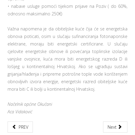
• nabave usluge pomoći tijekom prijave na Poziv ( do 60%,
odnosno maksimalno 250€)
Važna napomena je da obiteljske kuće čija će se energetska
obnova poticati, osim u slučaju sufinanciranja fotonaponske
elektrane, moraju biti energetski certificirane. U slučaju
cjelovite energetske obnove ili povećanja toplinske izolacije
vanjske ovojnice, kuća mora biti energetskog razreda D ili
lošijeg u kontinentalnoj Hrvatskoj. Ako se ugrađuju sustavi
grijanja/hlađenja i pripreme potrošne tople vode korištenjem
obnovljivih izvora energije, energetski razred obiteljske kuće
mora biti C ili bolji u kontinentalnoj Hrvatskoj.
Načelnik općine Okučani
Aca Vidaković
PREV
Next