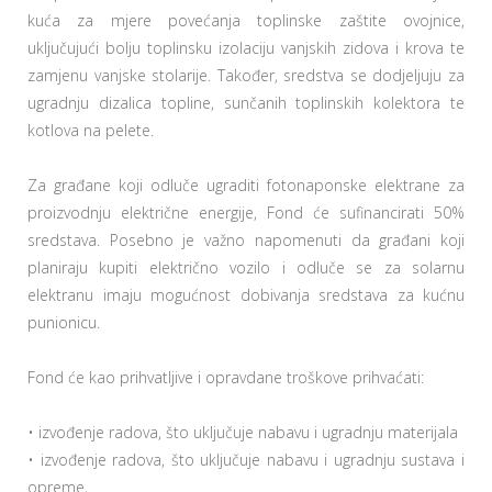
kuća za mjere povećanja toplinske zaštite ovojnice,
uključujući bolju toplinsku izolaciju vanjskih zidova i krova te
zamjenu vanjske stolarije. Također, sredstva se dodjeljuju za
ugradnju dizalica topline, sunčanih toplinskih kolektora te
kotlova na pelete.
Za građane koji odluče ugraditi fotonaponske elektrane za
proizvodnju električne energije, Fond će sufinancirati 50%
sredstava. Posebno je važno napomenuti da građani koji
planiraju kupiti električno vozilo i odluče se za solarnu
elektranu imaju mogućnost dobivanja sredstava za kućnu
punionicu.
Fond će kao prihvatljive i opravdane troškove prihvaćati:
• izvođenje radova, što uključuje nabavu i ugradnju materijala
• izvođenje radova, što uključuje nabavu i ugradnju sustava i
opreme,