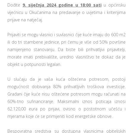
Dođite
9. siječnja 2024 godine u 18:00 sati
u općinsku
vijećnicu u Okučanima na predavanje o uvjetima i kriterijima
prijave na natječaj.
Prijaviti se mogu vlasnici i suvlasnici čije kuće imaju do 600 m2
ili do tri stambene jedinice, pri čemu je više od 50% površine
namijenjeno stanovanju. Da biste bili prihvatljivi prijavitelji,
morate imati prebivalište, uredno vlasništvo te dokaz da je
objekt u potpunosti legalan.
U slučaju da je vaša kuća oštećena potresom, postoji
mogućnost dobivanja 80% prihvatljivih troškova investicije.
Građani čije kuće nisu oštećene potresom mogu računati na
60%-tno sufinanciranje. Maksimalni iznos poticaja iznosi
62.120,00 eura po prijavi, ovisno o postotnom učešću i
mjerama koje će se primijeniti kod energetske obnove.
Bespovratna sredstva su dostupna vlasnicima obiteljskih