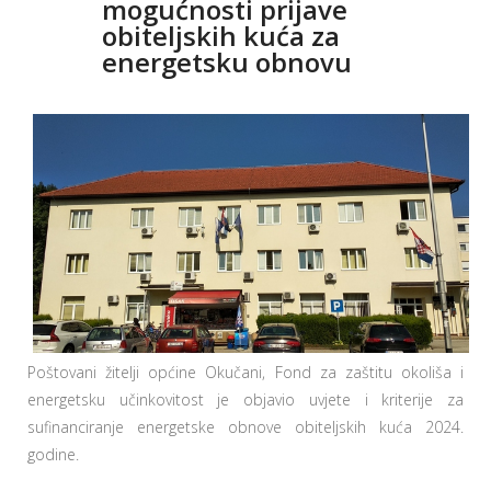
mogućnosti prijave
obiteljskih kuća za
energetsku obnovu
Poštovani žitelji općine Okučani, Fond za zaštitu okoliša i
energetsku učinkovitost je objavio uvjete i kriterije za
sufinanciranje energetske obnove obiteljskih kuća 2024.
godine.