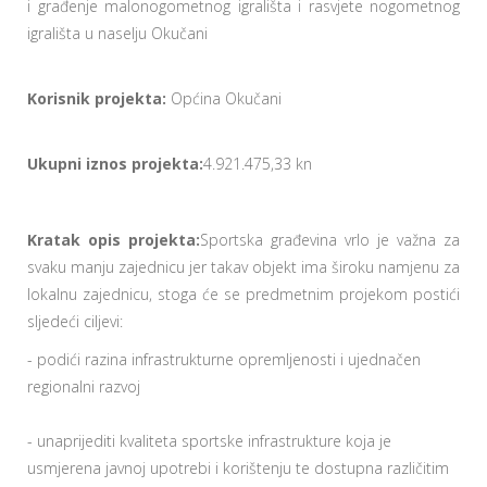
i građenje malonogometnog igrališta i rasvjete nogometnog
igrališta u naselju Okučani
Korisnik projekta:
Općina Okučani
Ukupni iznos projekta:
4.921.475,33 kn
Kratak opis projekta:
Sportska građevina vrlo je važna za
svaku manju zajednicu jer takav objekt ima široku namjenu za
lokalnu zajednicu, stoga će se predmetnim projekom postići
sljedeći ciljevi:
- podići razina infrastrukturne opremljenosti i ujednačen
regionalni razvoj
- unaprijediti kvaliteta sportske infrastrukture koja je
usmjerena javnoj upotrebi i korištenju te dostupna različitim