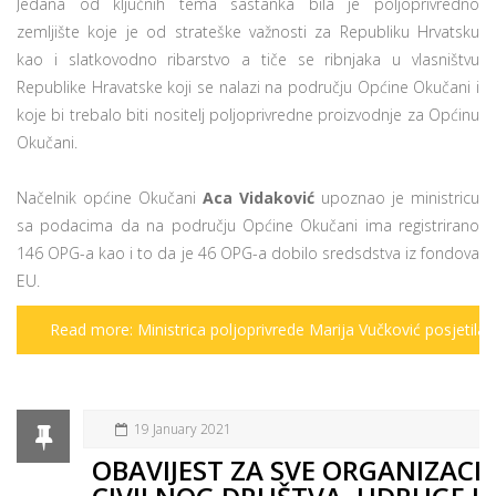
Jedana od ključnih tema sastanka bila je poljoprivredno
zemljište koje je od strateške važnosti za Republiku Hrvatsku
kao i slatkovodno ribarstvo a tiče se ribnjaka u vlasništvu
Republike Hravatske koji se nalazi na području Općine Okučani i
koje bi trebalo biti nositelj poljoprivredne proizvodnje za Općinu
Okučani.
Načelnik općine Okučani
Aca Vidaković
upoznao je ministricu
sa podacima da na području Općine Okučani ima registrirano
146 OPG-a kao i to da je 46 OPG-a dobilo sredsdstva iz fondova
EU.
Read more: Ministrica poljoprivrede Marija Vučković posjetila
19 January 2021
OBAVIJEST ZA SVE ORGANIZACIJ