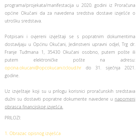
programa/projekata/manifestacija u 2020. godini iz Proračuna
općine Okučani da za navedena sredstva dostave izvješće o
utrošku sredstava.
Potpisani i ovjereni izvještaji se s popratnim dokumentima
dostavljaju u Općinu Okučani, Jedinstveni upravni odjel, Trg dr.
Franje Tuđmana 1, 35430 Okučani osobno, putem pošte ili
putem elektroničke pošte na adresu:
opcina.okucani@opcokucani.tcloud.hr
do 31. siječnja 2021.
godine.
Uz izvještaje koji su u prilogu korisnici proračunskih sredstava
dužni su dostaviti popratne dokumente navedene u
napomeni
obrasca financijskog izvješća.
PRILOZI:
1. Obrazac opisnog izvješća