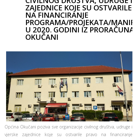
CIVILNOG DRUŠTVA, UDRUGE I 
ZAJEDNICE KOJE SU OSTVARILE
NA FINANCIRANJE
PROGRAMA/PROJEKATA/MANIFE
U 2020. GODINI IZ PRORAČUNA
OKUČANI
Općina Okučani poziva sve organizacije civilnog društva, udruge i
vjerske zajednice koje su ostvarile pravo na financiranje