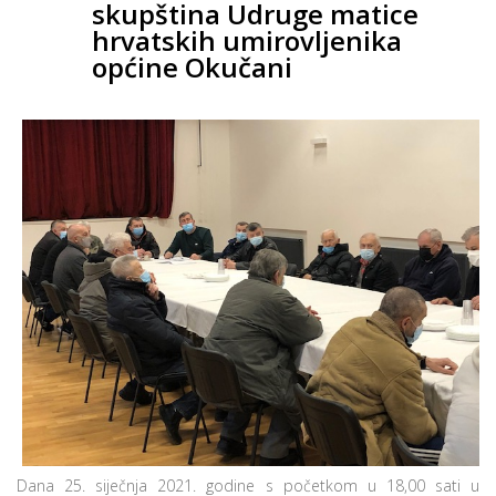
skupština Udruge matice
hrvatskih umirovljenika
općine Okučani
Dana 25. siječnja 2021. godine s početkom u 18,00 sati u