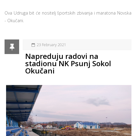
Ova Udruga bit će nositelj športskih zbivanja i maratona Novska
- Okučani.
23 February 2021
Napreduju radovi na
stadionu NK Psunj Sokol
Okučani