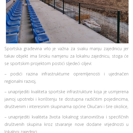
Sportska građevina vrlo je važna za svaku manju zajednicu jer
takav objekt ima široku namjenu za lokalnu zajednicu, stoga će
se sportskim projektom postići sljedeći ciljevi:
– podići razina infrastrukturne opremljenosti i ujednačen
regionalni razvoj,
– unaprijediti kvaliteta sportske infrastrukture koja je usmjerena
javnoj upotrebi i korištenju te dostupna različitim pojedincima,
društvenim i interesnim skupinama općine Okučani i šire okolice,
– unaprijediti kvaliteta života lokalnog stanovništva i specifičnih
društvenih skupina kroz stvaranje nove dodane vrijednosti u
lokalnoj zajednici