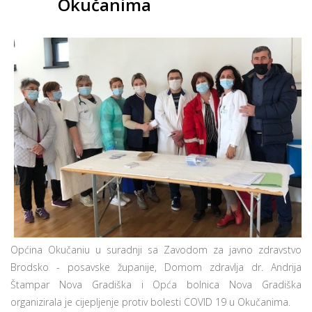
Okučanima
Općina Okučaniu u suradnji sa Zavodom za javno zdravstvo
Brodsko - posavske županije, Domom zdravlja dr. Andrija
Štampar Nova Gradiška i Opća bolnica Nova Gradiška
organizirala je cijepljenje protiv bolesti COVID 19 u Okučanima.