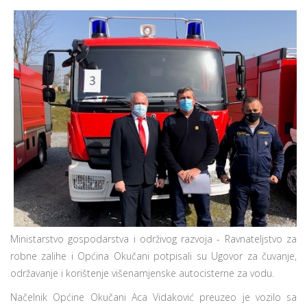
Ministarstvo gospodarstva i održivog razvoja - Ravnateljstvo za
robne zalihe i Općina Okučani potpisali su Ugovor za čuvanje,
održavanje i korištenje višenamjenske autocisterne za vodu.
Načelnik Općine Okučani Aca Vidaković preuzeo je vozilo sa