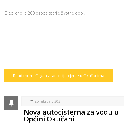
Cijepljeno je 200 osoba starije životne dobi.
Read more: Organizirano cijepljenje u Okučanima
26 February 2021
Nova autocisterna za vodu u
Općini Okučani