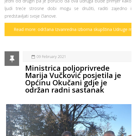
jedni od drugih pa je poručio da ova udruga bude primjer kako
ljudi treće strosne dobi mogu se družiti, raditi zajedno i
predstavljati svoje članove.
Read more: održana Izvanredna izborna skupština Udruge mati
09 February 2021
Ministrica poljoprivrede
Marija Vučković posjetila je
Općinu Okučani gdje je
održan radni sastanak