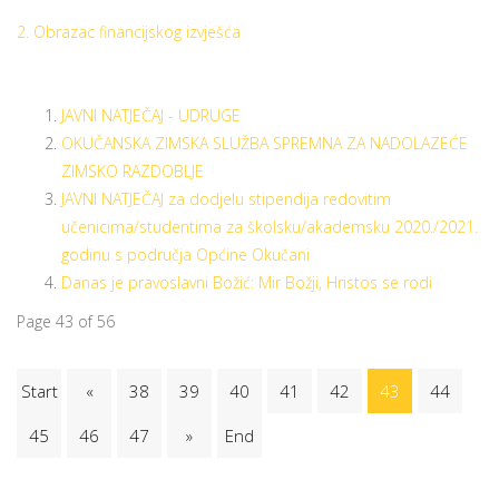
2. Obrazac financijskog izvješća
JAVNI NATJEČAJ - UDRUGE
OKUČANSKA ZIMSKA SLUŽBA SPREMNA ZA NADOLAZEĆE
ZIMSKO RAZDOBLJE
JAVNI NATJEČAJ za dodjelu stipendija redovitim
učenicima/studentima za školsku/akademsku 2020./2021.
godinu s područja Općine Okučani
Danas je pravoslavni Božić: Mir Božji, Hristos se rodi
Page 43 of 56
Start
«
38
39
40
41
42
43
44
45
46
47
»
End