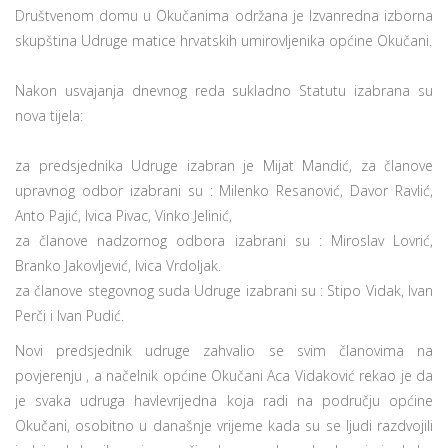
Društvenom domu u Okučanima održana je Izvanredna izborna
skupština Udruge matice hrvatskih umirovljenika općine Okučani.
Nakon usvajanja dnevnog reda sukladno Statutu izabrana su
nova tijela:
za predsjednika Udruge izabran je Mijat Mandić, za članove
upravnog odbor izabrani su : Milenko Resanović, Davor Ravlić,
Anto Pajić, Ivica Pivac, Vinko Jelinić,
za članove nadzornog odbora izabrani su : Miroslav Lovrić,
Branko Jakovljević, Ivica Vrdoljak.
za članove stegovnog suda Udruge izabrani su : Stipo Vidak, Ivan
Perči i Ivan Pudić.
Novi predsjednik udruge zahvalio se svim članovima na
povjerenju , a načelnik općine Okučani Aca Vidaković rekao je da
je svaka udruga havlevrijedna koja radi na području općine
Okučani, osobitno u današnje vrijeme kada su se ljudi razdvojili