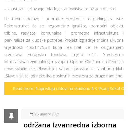
– zaustaviti iseljavanje mladog stanovništva te oživjeti mjesto.
Uz tribine dolaze i popratne prostorije te parking za iste.
Rekonstruirat će se nogometno igralište, pomoćni objekti,
tribine, rasvjeta, komunalna i prometna infrastruktura i
parkiralište za klupske potrebe. Projekt izgradnje tribina ukupne
vrijednosti 4.921.475,33 kuna realizirati će se osiguranjem
sredstava Europskih fondova, mjera 7.4.1. Sredstvima
Ministarstva regionalnog razvoja i Općine Okučani uređene su
nove svlačionice, Plavo-bijeli salon i prostor za Nanbudo klub
„Slavonija“, te još nekoliko poslovnih prostora za druge namjene.
Read more: Napreduju radovi na stadionu NK Psunj Sokol Ok
26 January 2021
održana Izvanredna izborna