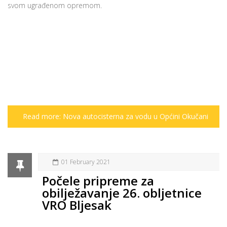
svom ugrađenom opremom.
Read more: Nova autocisterna za vodu u Općini Okučani
01 February 2021
Počele pripreme za
obilježavanje 26. obljetnice
VRO Bljesak