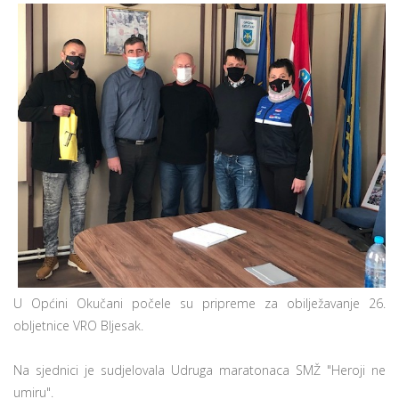
U Općini Okučani počele su pripreme za obilježavanje 26.
obljetnice VRO Bljesak.
Na sjednici je sudjelovala Udruga maratonaca SMŽ "Heroji ne
umiru".