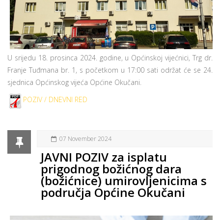
U srijedu 18. prosinca 2024. godine, u Općinskoj vijećnici, Trg dr.
Franje Tuđmana br. 1, s početkom u 17:00 sati održat će se 24.
sjednica Općinskog vijeća Općine Okučani.
POZIV / DNEVNI RED
07 November 2024
JAVNI POZIV za isplatu
prigodnog božićnog dara
(božićnice) umirovljenicima s
područja Općine Okučani