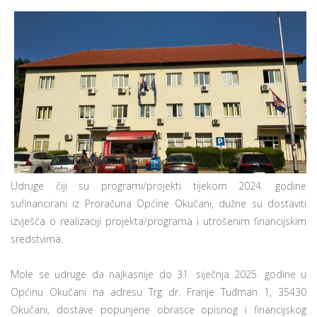
Udruge čiji su programi/projekti tijekom 2024. godine
sufinancirani iz Proračuna Općine Okučani, dužne su dostaviti
izvješća o realizaciji projekta/programa i utrošenim financijskim
sredstvima.
Mole se udruge da najkasnije do 31. siječnja 2025. godine u
Općinu Okučani na adresu Trg dr. Franje Tuđman 1, 35430
Okučani, dostave popunjene obrasce opisnog i financijskog