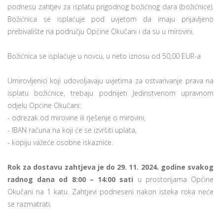
podnesu zahtjev za isplatu prigodnog božićnog dara (božićnice).
Božićnica se isplaćuje pod uvjetom da imaju prijavljeno
prebivalište na području Općine Okučani i da su u mirovini.
Božićnica se isplaćuje u novcu, u neto iznosu od 50,00 EUR-a
Umirovljenici koji udovoljavaju uvjetima za ostvarivanje prava na
isplatu božićnice, trebaju podnijeti Jedinstvenom upravnom
odjelu Općine Okučani:
- odrezak od mirovine ili rješenje o mirovini,
- IBAN računa na koji će se izvršiti uplata,
- kopiju važeće osobne iskaznice.
Rok za dostavu zahtjeva je do 29. 11. 2024. godine svakog
radnog dana od 8:00 – 14:00 sati
u prostorijama Općine
Okučani na 1 katu. Zahtjevi podneseni nakon isteka roka neće
se razmatrati.