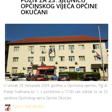
OPĆINSKOG VIJEĆA OPĆINE
OKUČANI
U utorak 29. listopada 2024. godine, u Općinskoj vijećnici, Trg dr.
Franje Tuđmana br. 1, s početkom u 17:00 sati održat će se 23.
sjednica Općinskog vijeća Općine Okučani.
POZIV / DNEVNI RED