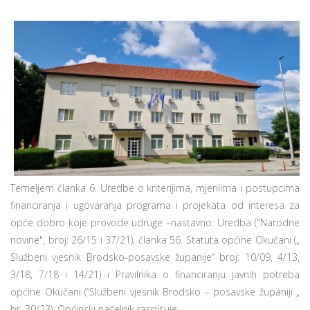
Temeljem članka 6. Uredbe o kriterijima, mjerilima i postupcima
financiranja i ugovaranja programa i projekata od interesa za
opće dobro koje provode udruge –nastavno: Uredba ("Narodne
novine", broj: 26/15 i 37/21), članka 56. Statuta općine Okučani („
Službeni vjesnik Brodsko-posavske županije“ broj: 10/09, 4/13,
3/18, 7/18 i 14/21) i Pravilnika o financiranju javnih potreba
općine Okučani (“Službeni vjesnik Brodsko – posavske županiji „
br. 30/23), Općinski načelnik raspisuje