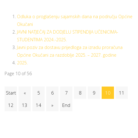
Odluka o proglašenju sajamskih dana na području Općine
Okučani
JAVNI NATJEČAJ ZA DODJELU STIPENDIJA UČENICIMA-
STUDENTIMA 2024.-2025.
Javni poziv za dostavu prijedloga za izradu proračuna
Općine Okučani za razdoblje 2025. – 2027. godine
2025.
Page 10 of 56
Start
«
5
6
7
8
9
10
11
12
13
14
»
End