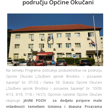
području Općine Okučani
Na temelju Programa poticanja poduzetništva na području
Općine Okučani („Službeni vjesnik Brodsko – posavske
županije“ br. 07/23) i članka 56. Statuta Općine Okučani
(„Službeni vjesnik Brodsko – posavske županije“ br. 10/09,
4/13, 3/18, 7/18 i 14/21), Općinski načelnik Općine Okučani
raspisuje
JAVNI POZIV za dodjelu potpore male
vrijednosti temeljem Izmjena i dopuna Programa