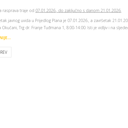
na rasprava traje od
07.01.2026., do zaključno s danom 21.01.2026.
tak javnog uvida u Prijedlog Plana je 07.01.2026., a završetak 21.01.202
Okučani, Trg dr. Franje Tuđmana 1, 8:00-14:00. Isti je vidljiv i na sljed
IJE...
PREV