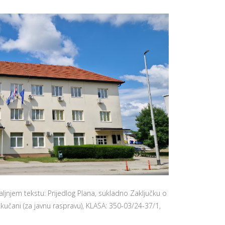
jnjem tekstu: Prijedlog Plana, sukladno Zaključku o
učani (za javnu raspravu), KLASA: 350-03/24-37/1,