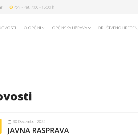
hr
Pon. - Pet. 7:00 - 15:00 h
NOVOSTI
O OPĆINI
OPĆINSKA UPRAVA
DRUŠTVENO UREĐEN
vosti
30 December 2025
JAVNA RASPRAVA