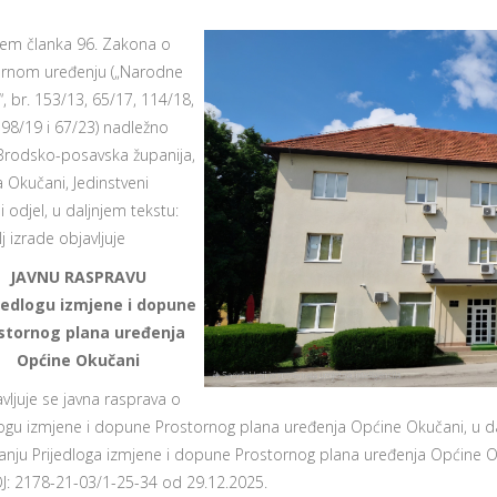
em članka 96. Zakona o
rnom uređenju („Narodne
“, br. 153/13, 65/17, 114/18,
 98/19 i 67/23) nadležno
: Brodsko-posavska županija,
 Okučani, Jedinstveni
 odjel, u daljnjem tekstu:
j izrade objavljuje
JAVNU RASPRAVU
ijedlogu izmjene i dopune
stornog plana uređenja
Općine Okučani
avljuje se javna rasprava o
logu izmjene i dopune Prostornog plana uređenja Općine Okučani, u dal
vanju Prijedloga izmjene i dopune Prostornog plana uređenja Općine Ok
: 2178-21-03/1-25-34 od 29.12.2025.