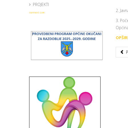
PROJEKTI
2. Jav
norrnext.com
3. Poče
Općina 
OPŠIRN