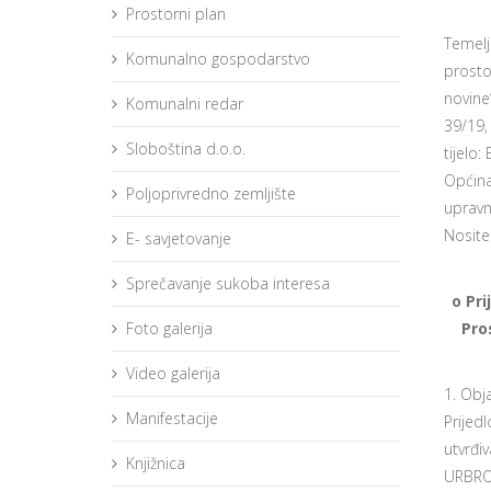
Prostorni plan
Temelj
Komunalno gospodarstvo
prosto
novine
Komunalni redar
39/19,
Sloboština d.o.o.
tijelo
Općina
Poljoprivredno zemljište
upravni
Nositel
E- savjetovanje
Sprečavanje sukoba interesa
o Pr
Foto galerija
Pro
Video galerija
1. Obj
Manifestacije
Prijed
utvrđi
Knjižnica
URBROJ