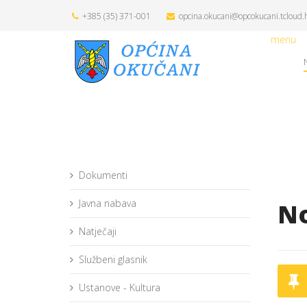
+385 (35) 371-001
opcina.okucani@opcokucani.tcloud.
menu
Dokumenti
Javna nabava
No
Natječaji
Službeni glasnik
Ustanove - Kultura