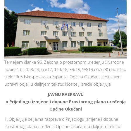
Temeljem članka 96. Zakona o prostornom uređenju („Narodne
novine“, br. 153/13, 65/17, 114/18, 39/19, 98/19 i 67/23) nadležno
tijelo: Brodsko-posavska županija, Općina Okučani, Jedinstveni
upravni odjel, u daljnjem tekstu: Nositelj izrade objavljuje
JAVNU RASPRAVU
o Prijedlogu izmjene i dopune Prostornog plana uređenja
Općine Okučani
1. Objavljuje se javna rasprava o Prijedlogu izmjene i dopune
Prostornog plana uređenja Općine Okučani, u daljnjem tekstu: