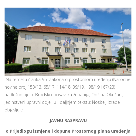
Na temelju članka 96. Zakona o prostornom uređenju (Narodne
novine broj 153/13, 65/17, 114/18, 39/19, 98/19 i 67/23)
nadležno tijelo: Brodsko-posavska županija, Općina Okučani,
Jedinstveni upravni odjel, u daljnjem tekstu: Nositelj izrade
objavljuje
JAVNU RASPRAVU
o Prijedlogu izmjene i dopune Prostornog plana uređenja