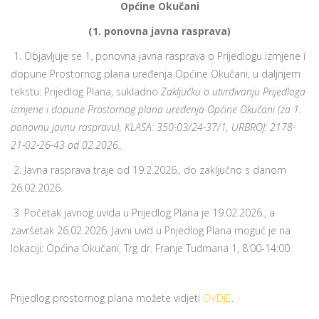
Općine Okučani
(1. ponovna javna rasprava)
1. Objavljuje se 1. ponovna javna rasprava o Prijedlogu izmjene i
dopune Prostornog plana uređenja Općine Okučani, u daljnjem
tekstu: Prijedlog Plana, sukladno
Zaključku o utvrđivanju Prijedloga
izmjene i dopune Prostornog plana uređenja Općine Okučani (za 1.
ponovnu javnu raspravu), KLASA: 350-03/24-37/1, URBROJ: 2178-
21-02-26-43 od 02.2026..
2. Javna rasprava traje od 19.2.2026., do zaključno s danom
26.02.2026.
3. Početak javnog uvida u Prijedlog Plana je 19.02.2026., a
završetak 26.02.2026. Javni uvid u Prijedlog Plana moguć je na
lokaciji: Općina Okučani, Trg dr. Franje Tuđmana 1, 8:00-14:00.
Prijedlog prostornog plana možete vidjeti
OVDJE
.