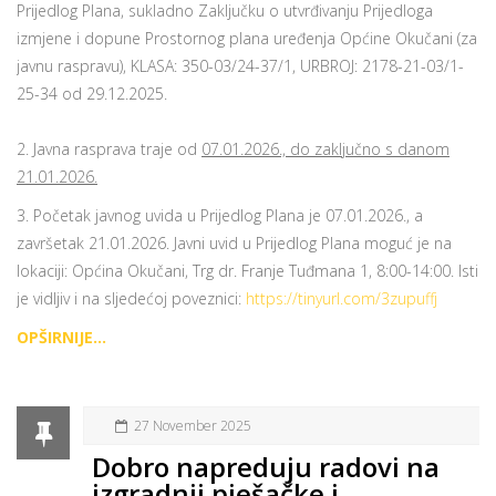
Prijedlog Plana, sukladno Zaključku o utvrđivanju Prijedloga
izmjene i dopune Prostornog plana uređenja Općine Okučani (za
javnu raspravu), KLASA: 350-03/24-37/1, URBROJ: 2178-21-03/1-
25-34 od 29.12.2025.
2. Javna rasprava traje od
07.01.2026., do zaključno s danom
21.01.2026.
3. Početak javnog uvida u Prijedlog Plana je 07.01.2026., a
završetak 21.01.2026. Javni uvid u Prijedlog Plana moguć je na
lokaciji: Općina Okučani, Trg dr. Franje Tuđmana 1, 8:00-14:00. Isti
je vidljiv i na sljedećoj poveznici:
https://tinyurl.com/3zupuffj
OPŠIRNIJE...
27 November 2025
Dobro napreduju radovi na
izgradnji pješačke i