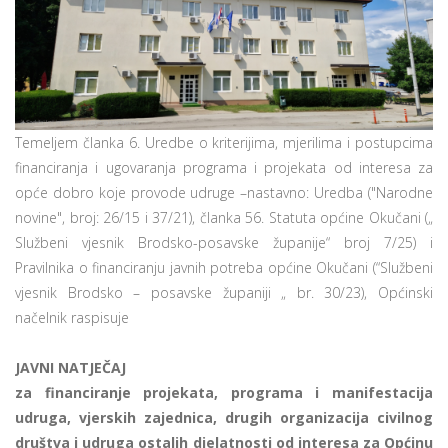
Temeljem članka 6. Uredbe o kriterijima, mjerilima i postupcima
financiranja i ugovaranja programa i projekata od interesa za
opće dobro koje provode udruge –nastavno: Uredba ("Narodne
novine", broj: 26/15 i 37/21), članka 56. Statuta općine Okučani („
Službeni vjesnik Brodsko-posavske županije“ broj 7/25) i
Pravilnika o financiranju javnih potreba općine Okučani (“Službeni
vjesnik Brodsko – posavske županiji „ br. 30/23), Općinski
načelnik raspisuje
JAVNI NATJEČAJ
za financiranje projekata, programa i manifestacija
udruga, vjerskih zajednica, drugih organizacija civilnog
društva i udruga ostalih djelatnosti od interesa za Općinu