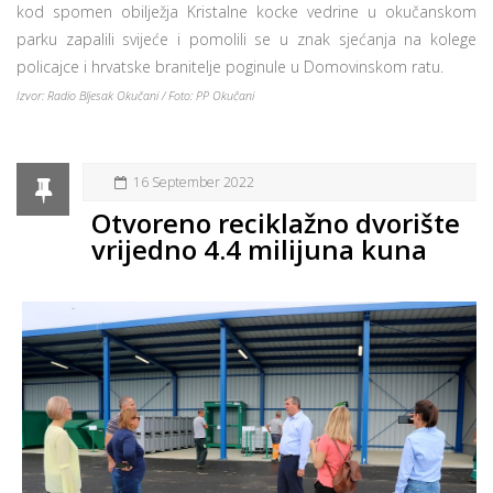
kod spomen obilježja Kristalne kocke vedrine u okučanskom
parku zapalili svijeće i pomolili se u znak sjećanja na kolege
policajce i hrvatske branitelje poginule u Domovinskom ratu.
Izvor: Radio Bljesak Okučani / Foto: PP Okučani
16 September 2022
Otvoreno reciklažno dvorište
vrijedno 4.4 milijuna kuna