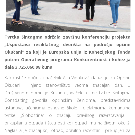
Tvrtka Sintagma održala završnu konferenciju projekta
„Uspostava reciklažnog dvorišta na području općine
Okučani“ za koji je Europska unija iz Kohezijskog fonda
putem Operativnog programa Konkurentnost i kohezija
dala 3.725.060,98 kuna
Kako ističe općinski načelnik Aca Vidaković danas je za Općinu
Okučani i njeno stanovništvo veoma značajan dan. U
Društvenom domu je Kristina Janaček u ime tvrtke Sintagma
Consdalting govorila općinskim čelnicima, predstavnicima
ustanova, učenicima osnovne škole i djelatnicima komunalne
tvrtke „Sloboština“ o značaju pravilnog razvrstavanja i
prikupljanja otpada i štetnosti koji otpad ima na životni okoliš.
Naglasila je značaj koji otpad, pravilno razvrstan i prikupljen za