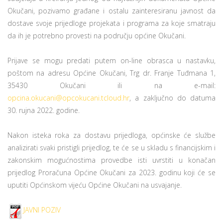
Okučani, pozivamo građane i ostalu zainteresiranu javnost da
dostave svoje prijedloge projekata i programa za koje smatraju
da ih je potrebno provesti na području općine Okučani.
Prijave se mogu predati putem on-line obrasca u nastavku,
poštom na adresu Općine Okučani, Trg dr. Franje Tuđmana 1,
35430 Okučani ili na e-mail:
opcina.okucani@opcokucani.tcloud.hr
, a zaključno do datuma
30. rujna 2022. godine.
Nakon isteka roka za dostavu prijedloga, općinske će službe
analizirati svaki pristigli prijedlog, te će se u skladu s financijskim i
zakonskim mogućnostima provedbe isti uvrstiti u konačan
prijedlog Proračuna Općine Okučani za 2023. godinu koji će se
uputiti Općinskom vijeću Općine Okučani na usvajanje.
JAVNI POZIV