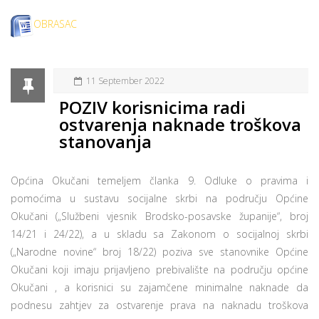
OBRASAC
11 September 2022
POZIV korisnicima radi
ostvarenja naknade troškova
stanovanja
Općina Okučani temeljem članka 9. Odluke o pravima i
pomoćima u sustavu socijalne skrbi na području Općine
Okučani („Službeni vjesnik Brodsko-posavske županije“, broj
14/21 i 24/22), a u skladu sa Zakonom o socijalnoj skrbi
(„Narodne novine“ broj 18/22) poziva sve stanovnike Općine
Okučani koji imaju prijavljeno prebivalište na području općine
Okučani , a korisnici su zajamčene minimalne naknade da
podnesu zahtjev za ostvarenje prava na naknadu troškova