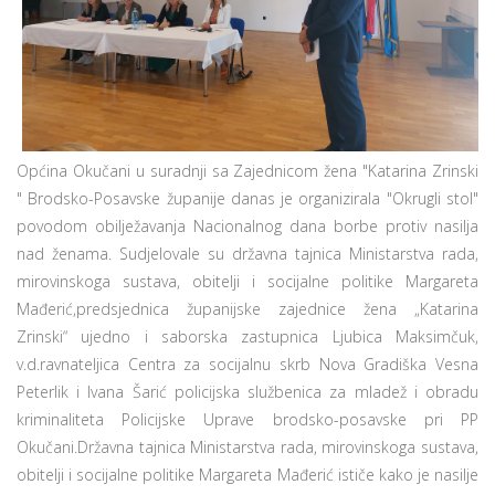
Općina Okučani u suradnji sa Zajednicom žena "Katarina Zrinski
" Brodsko-Posavske županije danas je organizirala "Okrugli stol"
povodom obilježavanja Nacionalnog dana borbe protiv nasilja
nad ženama. Sudjelovale su državna tajnica Ministarstva rada,
mirovinskoga sustava, obitelji i socijalne politike Margareta
Mađerić,predsjednica županijske zajednice žena „Katarina
Zrinski“ ujedno i saborska zastupnica Ljubica Maksimčuk,
v.d.ravnateljica Centra za socijalnu skrb Nova Gradiška Vesna
Peterlik i Ivana Šarić policijska službenica za mladež i obradu
kriminaliteta Policijske Uprave brodsko-posavske pri PP
Okučani.Državna tajnica Ministarstva rada, mirovinskoga sustava,
obitelji i socijalne politike Margareta Mađerić ističe kako je nasilje