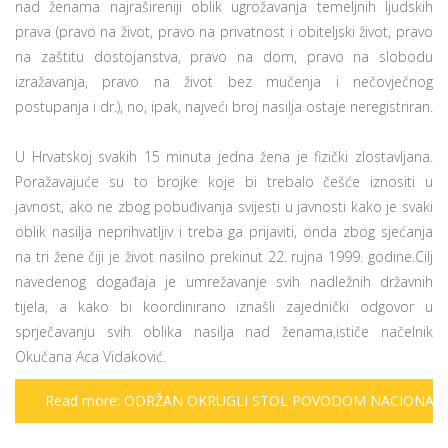
nad ženama najrašireniji oblik ugrožavanja temeljnih ljudskih
prava (pravo na život, pravo na privatnost i obiteljski život, pravo
na zaštitu dostojanstva, pravo na dom, pravo na slobodu
izražavanja, pravo na život bez mučenja i nečovječnog
postupanja i dr.), no, ipak, najveći broj nasilja ostaje neregistriran.
U Hrvatskoj svakih 15 minuta jedna žena je fizički zlostavljana.
Poražavajuće su to brojke koje bi trebalo češće iznositi u
javnost, ako ne zbog pobuđivanja svijesti u javnosti kako je svaki
oblik nasilja neprihvatljiv i treba ga prijaviti, onda zbog sjećanja
na tri žene čiji je život nasilno prekinut 22. rujna 1999. godine.Cilj
navedenog događaja je umrežavanje svih nadležnih državnih
tijela, a kako bi koordinirano iznašli zajednički odgovor u
sprječavanju svih oblika nasilja nad ženama,ističe načelnik
Okučana Aca Vidaković.
Read more: ODRŽAN OKRUGLI STOL POVODOM NACIONAL