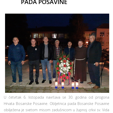
PADA POSAVINE
U četvrtak 6. listopada navršava se 30. godina od progona
Hrvata Bosanske Posavine. Obljetnica pada Bosanske Posavine
obilježena je svetom misom zadušnicom u župnoj crkvi sv. Vida