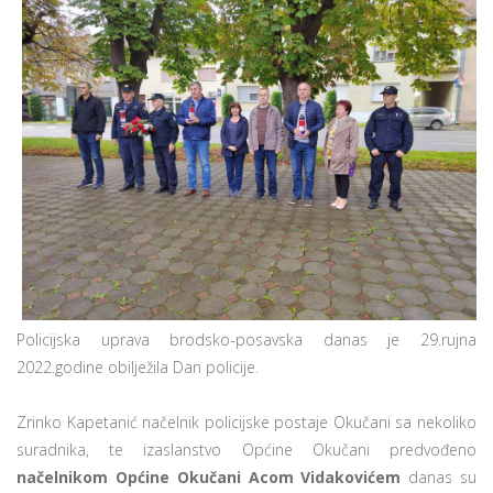
Policijska uprava brodsko-posavska danas je 29.rujna
2022.godine obilježila Dan policije.
Zrinko Kapetanić načelnik policijske postaje Okučani sa nekoliko
suradnika, te izaslanstvo Općine Okučani predvođeno
načelnikom Općine Okučani Acom Vidakovićem
danas su