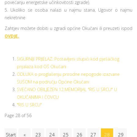
povećanju energetske učinkovitosti zgrade).
5. Ukoliko se osoba nalazi u najmu stana, Ugovor o najmu
nekretnine
Zahtjev možete dobiti u zgradi općine Okučani ili preuzeti ispod
OVDJE.
SIGURNIJI PRIJELAZ: Postavljeni stupići kod pješačkog
prijalaza kod OŠ Okučani
ODLUKA o proglašenju prirodne nepogode izazvane
SUŠOM na području Općine Okučani
SVEČANO OBILJEŽEN 12.MEMORIJAL "RIS U SRCU" U
OKUČANIMA I ČOVCU
"RIS U SRCU"
Page 28 of 56
Start
«
23
24
25
26
27
28
29