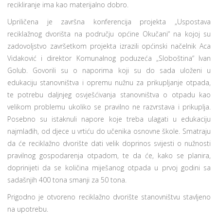
recikliranje ima kao materijalno dobro.
Upriličena je završna konferencija projekta „Uspostava
reciklažnog dvorišta na području općine Okučani“ na kojoj su
zadovoljstvo završetkom projekta izrazili općinski načelnik Aca
Vidaković i direktor Komunalnog poduzeća „Sloboština“ Ivan
Golub. Govorili su o naporima koji su do sada uloženi u
edukaciju stanovništva i opremu nužnu za prikupljanje otpada,
te potrebu daljnjeg osvješćivanja stanovništva o otpadu kao
velikom problemu ukoliko se pravilno ne razvrstava i prikuplja.
Posebno su istaknuli napore koje treba ulagati u edukaciju
najmlađih, od djece u vrtiću do učenika osnovne škole. Smatraju
da će reciklažno dvorište dati velik doprinos svijesti o nužnosti
pravilnog gospodarenja otpadom, te da će, kako se planira,
doprinijeti da se količina miješanog otpada u prvoj godini sa
sadašnjih 400 tona smanji za 50 tona.
Prigodno je otvoreno reciklažno dvorište stanovništvu stavljeno
na upotrebu.