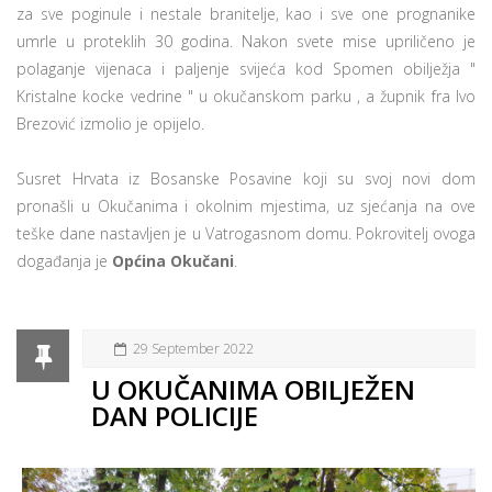
za sve poginule i nestale branitelje, kao i sve one prognanike
umrle u proteklih 30 godina. Nakon svete mise upriličeno je
polaganje vijenaca i paljenje svijeća kod Spomen obilježja "
Kristalne kocke vedrine " u okučanskom parku , a župnik fra Ivo
Brezović izmolio je opijelo.
Susret Hrvata iz Bosanske Posavine koji su svoj novi dom
pronašli u Okučanima i okolnim mjestima, uz sjećanja na ove
teške dane nastavljen je u Vatrogasnom domu. Pokrovitelj ovoga
događanja je
Općina Okučani
.
29 September 2022
U OKUČANIMA OBILJEŽEN
DAN POLICIJE