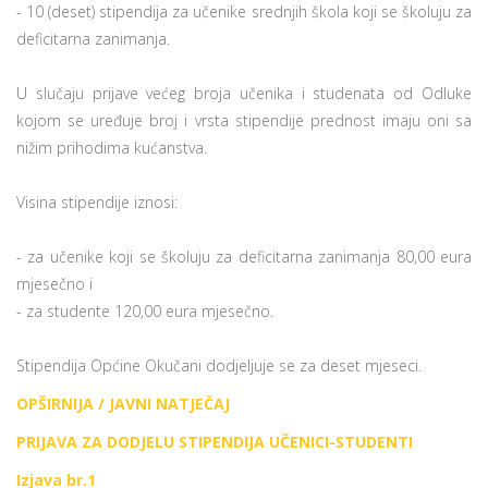
- 10 (deset) stipendija za učenike srednjih škola koji se školuju za
deficitarna zanimanja.
U slučaju prijave većeg broja učenika i studenata od Odluke
kojom se uređuje broj i vrsta stipendije prednost imaju oni sa
nižim prihodima kućanstva.
Visina stipendije iznosi:
- za učenike koji se školuju za deficitarna zanimanja 80,00 eura
mjesečno i
- za studente 120,00 eura mjesečno.
Stipendija Općine Okučani dodjeljuje se za deset mjeseci.
OPŠIRNIJA / JAVNI NATJEČAJ
PRIJAVA ZA DODJELU STIPENDIJA UČENICI-STUDENTI
Izjava br.1