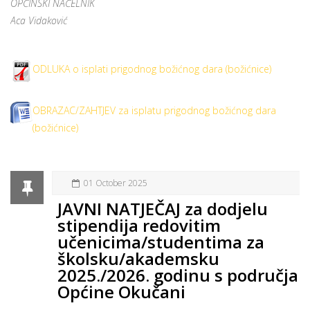
OPĆINSKI NAČELNIK
Aca Vidaković
ODLUKA o isplati prigodnog božićnog dara (božićnice)
OBRAZAC/ZAHTJEV za isplatu prigodnog božićnog dara
(božićnice)
01 October 2025
JAVNI NATJEČAJ za dodjelu
stipendija redovitim
učenicima/studentima za
školsku/akademsku
2025./2026. godinu s područja
Općine Okučani