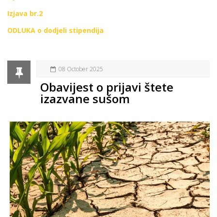
Izjava br.2
ODLUKA o dodjeli stipendija
08 October 2025
Obavijest o prijavi štete
izazvane sušom