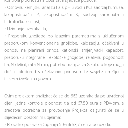
Kontrola plodnosti tla obuhvaća sljedeće poslove:
• Osnovnu kemijsku analizu tla s pH u vodi i KCl, sadržaj humusa,
lakopristupačni P, lakopristupačni K, sadržaj karbonata i
hidrolitičku kiselost,
• Uzimanje uzoraka tla,
• Preporuku gnojidbe po izlaznim parametrima s uključenom
preporukom konvencionalne gnojidbe, kalcizaciju, očekivani u
odnosu na planirani prinos, kationski izmjenjivački kapacitet,
preporuku integrirane i ekološke gnojidbe, relativnu pogodnost
tla, N-deficit, rata N-min, potrebu hranjiva za 8 kultura koje mogu
doći u plodored s očekivanim prinosom te savjete i mišljenja
tijekom izvršenja ugovora.
Ovim projektom analizirat će se do 663 uzoraka tla po utvrđenoj
cijeni jedne kontrole plodnosti tla od 67,50 eura s PDV-om, a
sredstva potrebna za provođenje Projekta osigurati će se u
slijedećim postotnim udjelima:
• Brodsko-posavska županija 50% ili 33,75 eura po uzorku