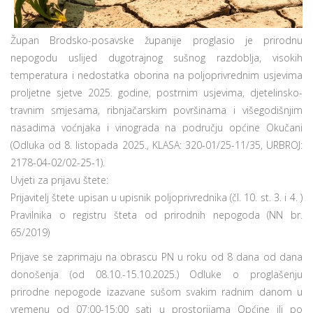
Župan Brodsko-posavske županije proglasio je prirodnu
nepogodu uslijed dugotrajnog sušnog razdoblja, visokih
temperatura i nedostatka oborina na poljoprivrednim usjevima
proljetne sjetve 2025. godine, postrnim usjevima, djetelinsko-
travnim smjesama, ribnjačarskim površinama i višegodišnjim
nasadima voćnjaka i vinograda na području općine Okučani
(Odluka od 8. listopada 2025., KLASA: 320-01/25-11/35, URBROJ:
2178-04-02/02-25-1).
Uvjeti za prijavu štete:
Prijavitelj štete upisan u upisnik poljoprivrednika (čl. 10. st. 3. i 4. )
Pravilnika o registru šteta od prirodnih nepogoda (NN br.
65/2019)
Prijave se zaprimaju na obrascu PN u roku od 8 dana od dana
donošenja (od 08.10.-15.10.2025.) Odluke o proglašenju
prirodne nepogode izazvane sušom svakim radnim danom u
vremenu od 07:00-15:00 sati u prostorijama Općine ili po