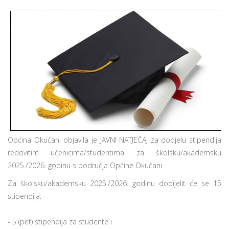
Općina Okučani objavila je JAVNI NATJEČAJ za dodjelu stipendija
redovitim učenicima/studentima za školsku/akademsku
2025./2026. godinu s područja Općine Okučani.
Za školsku/akademsku 2025./2026. godinu dodijelit će se 15
stipendija:
- 5 (pet) stipendija za studente i