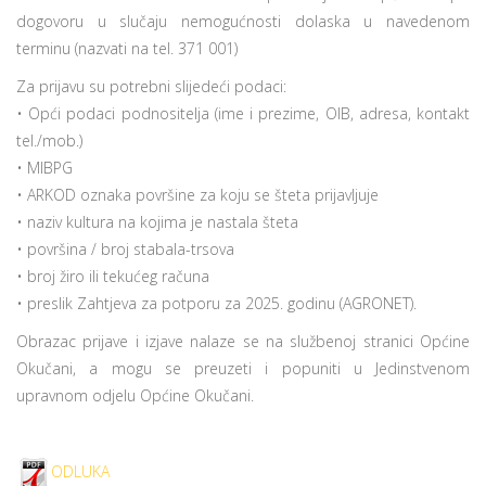
dogovoru u slučaju nemogućnosti dolaska u navedenom
terminu (nazvati na tel. 371 001)
Za prijavu su potrebni slijedeći podaci:
• Opći podaci podnositelja (ime i prezime, OIB, adresa, kontakt
tel./mob.)
• MIBPG
• ARKOD oznaka površine za koju se šteta prijavljuje
• naziv kultura na kojima je nastala šteta
• površina / broj stabala-trsova
• broj žiro ili tekućeg računa
• preslik Zahtjeva za potporu za 2025. godinu (AGRONET).
Obrazac prijave i izjave nalaze se na službenoj stranici Općine
Okučani, a mogu se preuzeti i popuniti u Jedinstvenom
upravnom odjelu Općine Okučani.
ODLUKA