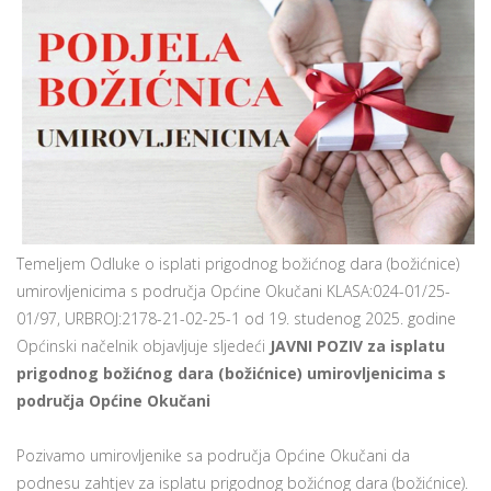
Temeljem Odluke o isplati prigodnog božićnog dara (božićnice)
umirovljenicima s područja Općine Okučani KLASA:024-01/25-
01/97, URBROJ:2178-21-02-25-1 od 19. studenog 2025. godine
Općinski načelnik objavljuje sljedeći
JAVNI POZIV za isplatu
prigodnog božićnog dara (božićnice) umirovljenicima s
područja Općine Okučani
Pozivamo umirovljenike sa područja Općine Okučani da
podnesu zahtjev za isplatu prigodnog božićnog dara (božićnice).