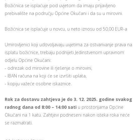
Božićnica se isplaćuje pod uvjetom da imaju prijavljeno
prebivalište na području Općine Okučani i da su u mirovini.
Božićnica se isplaćuje u novcu, u neto iznosu od 50,00 EUR-a
Umirovljenici koji udovoljavaju uvjetima za ostvarivanje prava na
isplatu božićnice, trebaju podnijeti Jedinstvenom upravnom
odjelu Općine Okučani:
- odrezak od mirovine ili rješenje o mirovini,
- IBAN računa na koji će se izvršiti uplata,
- kopiju važeće osobne iskaznice.
Rok za dostavu zahtjeva je do 3. 12. 2025. godine svakog
radnog dana od 8:00 – 14:00 sati
u prostorijama Općine
Okučani na 1 katu. Zahtjevi podneseni nakon isteka roka neće
se razmatrati.