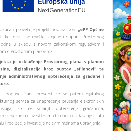
Okučani provela je projekt pod nazivom
„ePP Općine
i“
kojim su se izvršile izmjene i dopune Prostornog
Općine u skladu s novom zakonskom regulativom i
ikom o Prostornim planovima.
rojekta je usklađenje Prostornog plana s planom
azine, digitalizacija kroz sustav „ePlanovi“ te
nje administrativnog opterećenja za građane i
tore.
 i dopune Plana provodit će se putem digitalnog
ukturnog servisa za unapređenje pružanja elektroničkih
usluga, isto će smanjiti opterećenja građanima,
m subjektima i investitorima te ubrzati izdavanje akata
ju i realizacija investicija na svim razinama upravljanja.