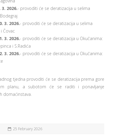
Šagovina
. 3. 2026.
-
provoditi će se deratizacija u selima
 Bodegraj
0. 3. 2026.
- provoditi će se deratizacija u selima
 i Čovac
1. 3. 2026.
- provoditi će se deratizacija u Okučanima:
epinca i S.Radića
2. 3. 2026.
- provoditi će se deratizacija u Okučanima:
ce
adnog tjedna provoditi će se deratizacija prema gore
m planu, a subotom će se raditi i ponavljanje
ih domaćinstava.
25 February 2026