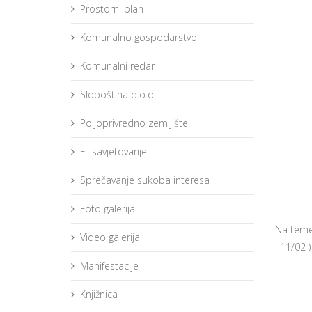
Prostorni plan
Komunalno gospodarstvo
Komunalni redar
Sloboština d.o.o.
Poljoprivredno zemljište
E- savjetovanje
Sprečavanje sukoba interesa
Foto galerija
Na temel
Video galerija
i 11/02 
Manifestacije
Knjižnica