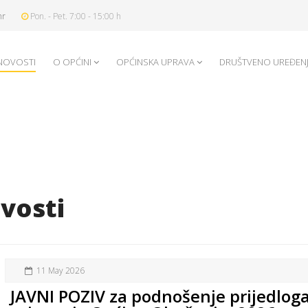
hr
Pon. - Pet. 7:00 - 15:00 h
NOVOSTI
O OPĆINI
OPĆINSKA UPRAVA
DRUŠTVENO UREĐEN
vosti
11 May 2026
JAVNI POZIV za podnošenje prijedloga