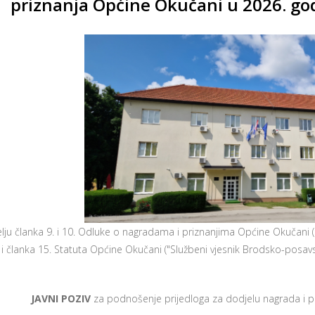
priznanja Općine Okučani u 2026. go
ju članka 9. i 10. Odluke o nagradama i priznanjima Općine Okučani (
) i članka 15. Statuta Općine Okučani ("Službeni vjesnik Brodsko-posavs
JAVNI POZIV
za podnošenje prijedloga za dodjelu nagrada i p