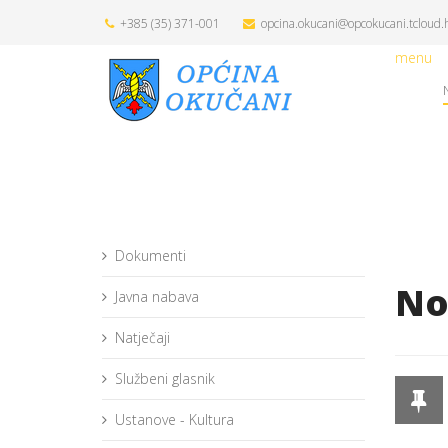
+385 (35) 371-001
opcina.okucani@opcokucani.tcloud.
menu
Dokumenti
No
Javna nabava
Natječaji
Službeni glasnik
Ustanove - Kultura