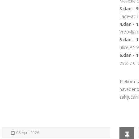
Mašička 
3.dan - 9
Lađevac i
4.dan - 1
Vrbovljani
5.dan - 1
ulice A.St
6.dan - 1
ostale uli
Tijekom r
navedeno
zaključan
08 April 2026