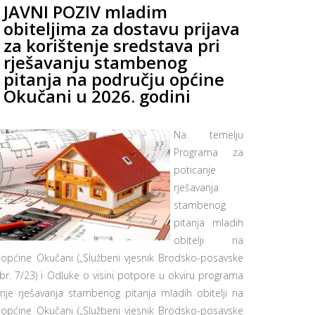
JAVNI POZIV mladim
obiteljima za dostavu prijava
za korištenje sredstava pri
rješavanju stambenog
pitanja na području općine
Okučani u 2026. godini
Na temelju
Programa za
poticanje
rješavanja
stambenog
pitanja mladih
obitelji na
općine Okučani („Službeni vjesnik Brodsko-posavske
 br. 7/23) i Odluke o visini potpore u okviru programa
nje rješavanja stambenog pitanja mladih obitelji na
općine Okučani („Službeni vjesnik Brodsko-posavske