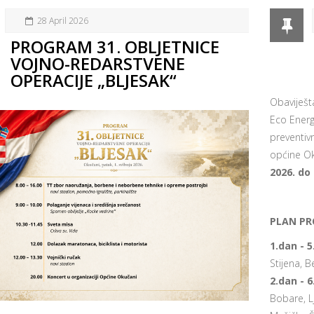
28 April 2026
PROGRAM 31. OBLJETNICE
VOJNO-REDARSTVENE
OPERACIJE „BLJESAK“
Obaviješt
Eco Energ
preventiv
općine O
2026. do 
PLAN PR
1.dan - 5
Stijena, 
2.dan - 6
Bobare, Lj