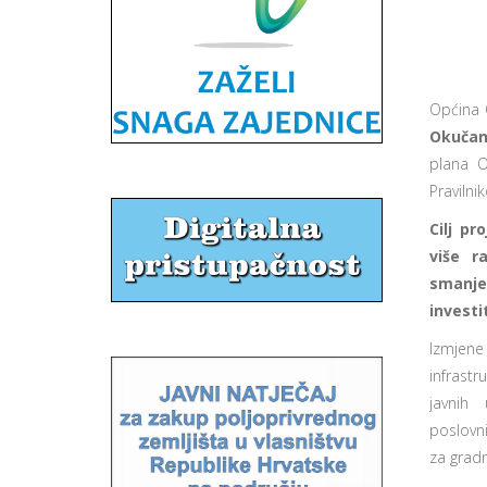
Općina 
Okučan
plana 
Praviln
Cilj p
više r
smanje
investi
Izmjene
infrastr
javnih 
poslovni
za gradn