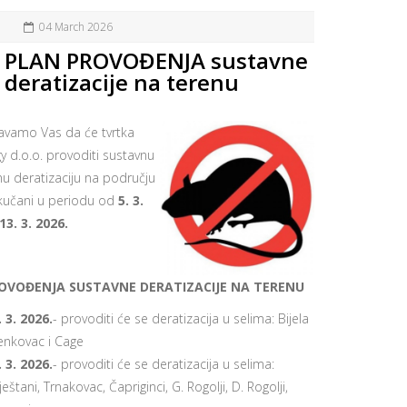
04 March 2026
PLAN PROVOĐENJA sustavne
deratizacije na terenu
avamo Vas da će tvrtka
y d.o.o. provoditi sustavnu
nu deratizaciju na području
kučani u periodu od
5. 3.
13. 3. 2026.
OVOĐENJA SUSTAVNE DERATIZACIJE NA TERENU
. 3. 2026.
- provoditi će se deratizacija u selima: Bijela
Benkovac i Cage
. 3. 2026.
- provoditi će se deratizacija u selima:
eštani, Trnakovac, Čapriginci, G. Rogolji, D. Rogolji,