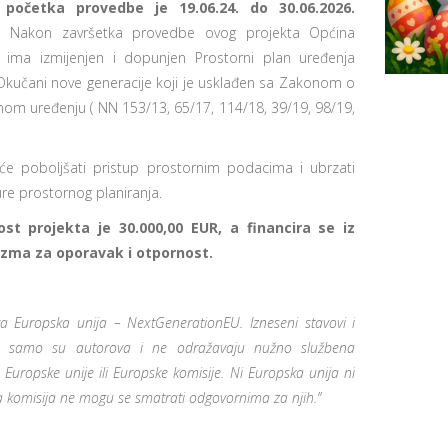
početka provedbe je 19.06.24. do 30.06.2026.
e.
Nakon završetka provedbe ovog projekta Općina
 ima izmijenjen i dopunjen Prostorni plan uređenja
Okučani nove generacije koji je usklađen sa Zakonom o
nom uređenju ( NN 153/13, 65/17, 114/18, 39/19, 98/19,
 će poboljšati pristup prostornim podacima i ubrzati
re prostornog planiranja.
ost projekta je 30.000,00 EUR, a financira se iz
zma za oporavak i otpornost.
ra Europska unija – NextGenerationEU. Izneseni stavovi i
ja samo su autorova i ne odražavaju nužno službena
a Europske unije ili Europske komisije. Ni Europska unija ni
 komisija ne mogu se smatrati odgovornima za njih.”