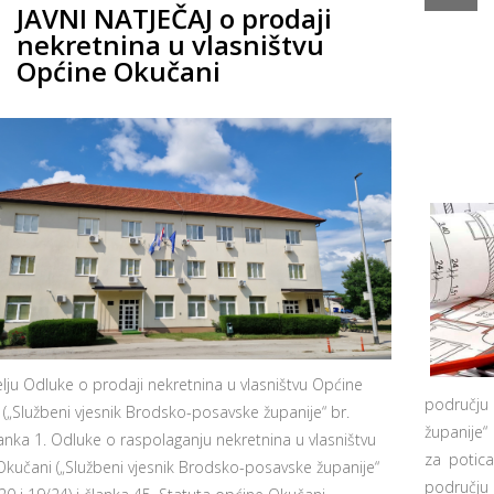
JAVNI NATJEČAJ o prodaji
nekretnina u vlasništvu
Općine Okučani
ju Odluke o prodaji nekretnina u vlasništvu Općine
području 
(„Službeni vjesnik Brodsko-posavske županije“ br.
županije“
lanka 1. Odluke o raspolaganju nekretnina u vlasništvu
za potica
kučani („Službeni vjesnik Brodsko-posavske županije“
području 