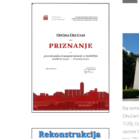
Na temel
Okučani 
7/26), č
općine O