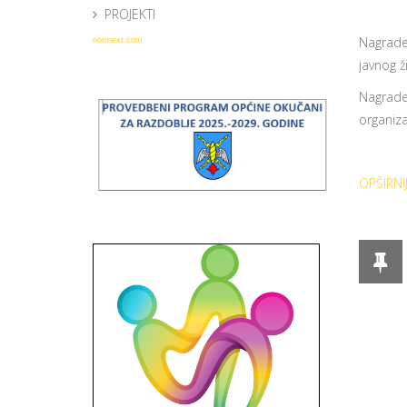
PROJEKTI
Nagrade
norrnext.com
javnog 
Nagrade
organiza
OPŠIRNIJ