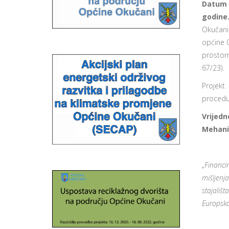
Datum 
godin
Okučani
općine 
prostor
67/23).
Projekt
procedu
Vrijedn
Mehani
„Financi
mišljen
stajališt
Europska